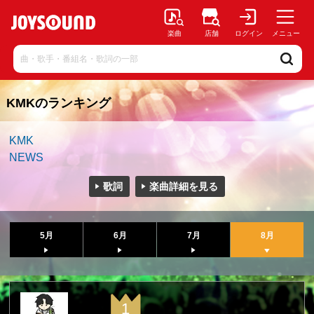
楽曲
店舗
ログイン
メニュー
KMKのランキング
KMK
NEWS
歌詞
楽曲詳細を見る
5月
6月
7月
8月
1