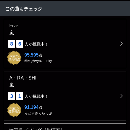
この曲もチェック
Five
嵐
8
6
人が挑戦中！
95.595
点
現在の
最高得点
幸の姉Aya♪Lucky
A・RA・SHI
嵐
3
1
人が挑戦中！
91.194
点
現在の
最高得点
みど☆さくらっぷ