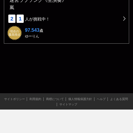
迷宮ラブソング《生演奏》
嵐
2
1
人が挑戦中！
97.543
点
現在の
最高得点
ゆーりん
サイトポリシー
利用規約
商標について
個人情報保護方針
ヘルプ
よくある質問
サイトマップ
当サイトのすべての文章や画像などの無断転載・引用を禁じま
す。
Copyright XING INC.All Rights Reserved.