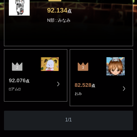
92.134
点
N部∵みなみ
2
3
92.076
点
82.528
点
□アム□
おみ
1/1