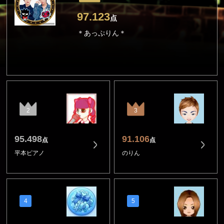
97.123
点
＊あっぷりん＊
2
3
95.498
91.106
点
点
平本ピアノ
のりん
4
5