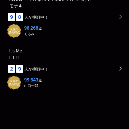
モナキ
9
8
人が挑戦中！
96.268
点
現在の
最高得点
くるみ
It's Me
ILLIT
2
9
人が挑戦中！
99.643
点
現在の
最高得点
山口一郎