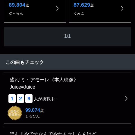
89.804
87.629
点
点
ゆ～らん
くみこ
1/1
この曲もチェック
盛れ!ミ・アモーレ《本人映像》
Juice=Juice
1
2
9
人が挑戦中！
99.074
点
現在の
最高得点
しるびん
ほんまやで☆なんでやねん☆しらんけど