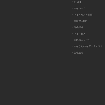
うたスキ
・マイルーム
・マイうたスキ動画
・全国採点GP
・分析採点
・マイりれき
・前回のカラオケ
・マイうた/マイアーティスト
・各種設定