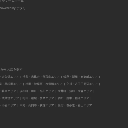
イルサービス一覧
wered by ナタリー
アからお店を探す
・大久保エリア
渋谷・恵比寿・代官山エリア
銀座・新橋・有楽町エリア
場・早稲田エリア
神田・秋葉原・水道橋エリア
立川・八王子周辺エリア
日暮里エリア
浜松町・田町・品川エリア
大井町・蒲田・大森エリア
・武蔵境エリア
町田・稲城・多摩エリア
調布・府中・狛江エリア
・小岩エリア
中野・高円寺・荻窪エリア
原宿・表参道・青山エリア