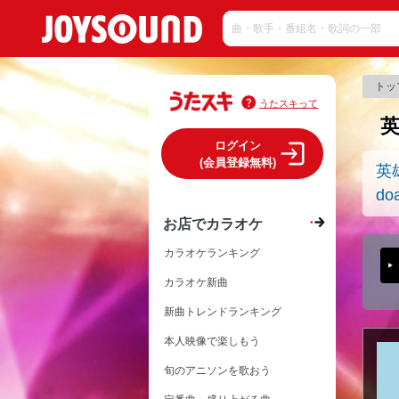
トッ
うたスキって
ログイン
(会員登録無料)
英
do
お店でカラオケ
カラオケランキング
カラオケ新曲
新曲トレンドランキング
本人映像で楽しもう
旬のアニソンを歌おう