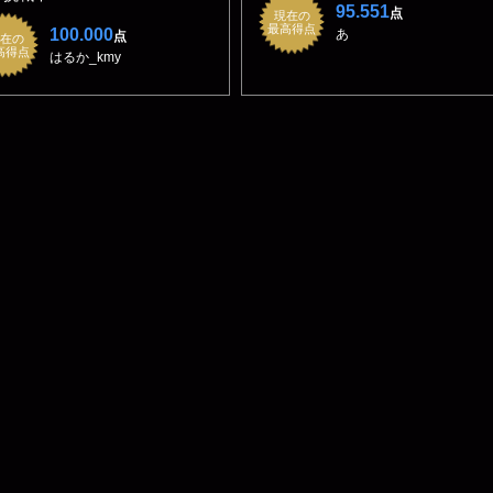
95.551
点
現在の
最高得点
100.000
あ
点
在の
高得点
はるか_kmy