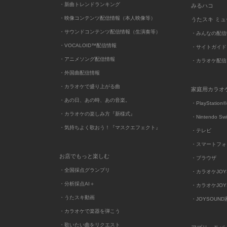
・新曲トレンドランキング
みるハコ
・映像コンテンツ配信情報（本人映像等）
うたスキ ミ
・サウンドコンテンツ配信情報（生演奏等）
・みんなの配信
・VOCALOID™配信情報
・サイトガイド
・アニメソング配信情報
・カラオケ配信
・外国曲配信情報
・カラオケで盛り上がる曲
家庭用カラオ
・あの日、あの時、あの音楽。
・PlayStation®
・カラオケの楽しみ方『新様式』
・Nintendo Sw
・気持ちよく歌おう！『マスクエフェクト』
・テレビ
・スマートフォ
お店でもっと楽しむ
・ブラウザ
・全国採点グランプリ
・カラオケJOYSO
・分析採点AI＋
・カラオケJOYSO
・うたスキ動画
・JOYSOUN
・カラオケで楽器を弾こう
・歌いたい曲をリクエスト