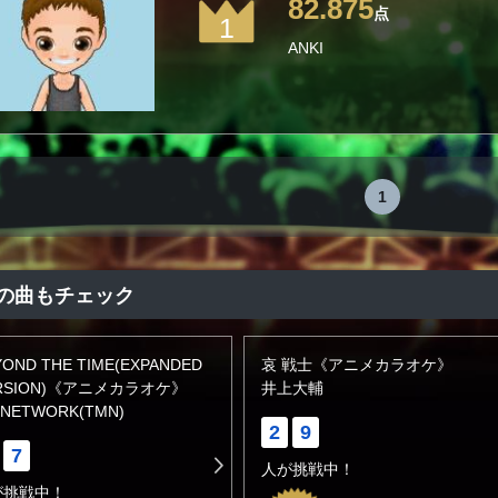
82.875
点
1
ANKI
1
の曲もチェック
YOND THE TIME(EXPANDED
哀 戦士《アニメカラオケ》
RSION)《アニメカラオケ》
井上大輔
 NETWORK(TMN)
2
9
7
人が挑戦中！
が挑戦中！