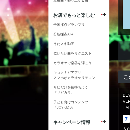
定番曲・盛り上がる曲
お店でもっと楽しむ
全国採点グランプリ
分析採点AI＋
うたスキ動画
歌いたい曲をリクエスト
カラオケで楽器を弾こう
キョクナビアプリ
こ
スマホがカラオケリモコン
サビだけを気持ちよく
『サビカラ』
BE
VE
子ども向けコンテンツ
TM
『JOYKIDS』
7
キャンペーン情報
人