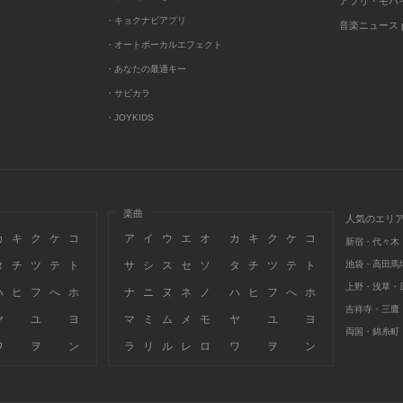
アプリ・モバ
・キョクナビアプリ
音楽ニュース po
・オートボーカルエフェクト
・あなたの最適キー
・サビカラ
・JOYKIDS
楽曲
人気のエリ
カ
キ
ク
ケ
コ
ア
イ
ウ
エ
オ
カ
キ
ク
ケ
コ
新宿・代々木
タ
チ
ツ
テ
ト
サ
シ
ス
セ
ソ
タ
チ
ツ
テ
ト
池袋・高田馬
上野・浅草・
ハ
ヒ
フ
へ
ホ
ナ
ニ
ヌ
ネ
ノ
ハ
ヒ
フ
へ
ホ
吉祥寺・三鷹
ヤ
ユ
ヨ
マ
ミ
ム
メ
モ
ヤ
ユ
ヨ
両国・錦糸町
ワ
ヲ
ン
ラ
リ
ル
レ
ロ
ワ
ヲ
ン