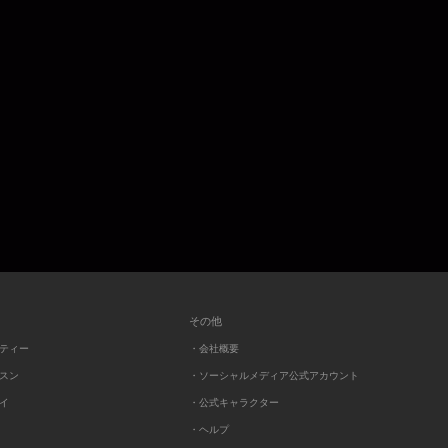
その他
ーティー
・会社概要
ッスン
・ソーシャルメディア公式アカウント
レイ
・公式キャラクター
・ヘルプ