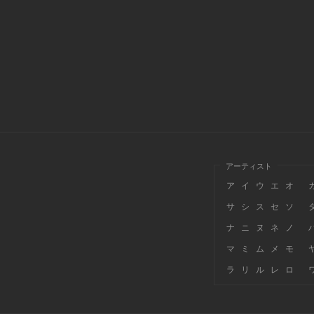
アーティスト
ア
イ
ウ
エ
オ
サ
シ
ス
セ
ソ
ナ
ニ
ヌ
ネ
ノ
マ
ミ
ム
メ
モ
ラ
リ
ル
レ
ロ