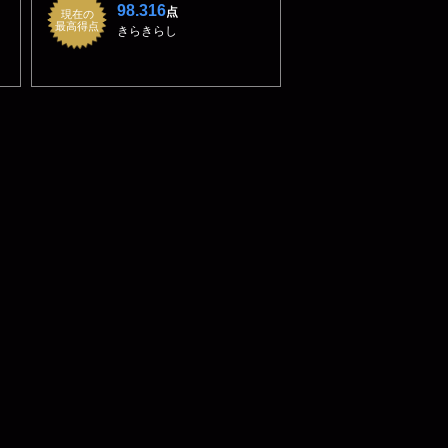
98.316
点
現在の
最高得点
きらきらし