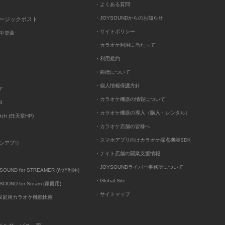
・よくある質問
・JOYSOUNDからのお知らせ
ュージックポスト
・サイトポリシー
中楽曲
・カラオケ利用に当たって
・利用規約
・商標について
・個人情報保護方針
ケ
・カラオケ機器の情報について
4
・カラオケ機器の導入（購入・レンタル）
itch (任天堂HP)
・カラオケ店舗の皆様へ
・スマホアプリ向けカラオケ採点機能SDK
ンアプリ
・ナイト店舗の開業支援情報
・JOYSOUNDライバー事務所について
UND for STREAMER (配信利用)
・Global Site
UND for Steam (家庭用)
・サイトマップ
D家庭用カラオケ機能比較