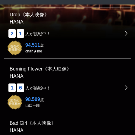
Drop《本人映像》
HANA
2
1
人が挑戦中！
94.511
点
現在の
最高得点
chan★me
Burning Flower《本人映像》
HANA
1
6
人が挑戦中！
98.509
点
現在の
最高得点
山口一郎
Bad Girl《本人映像》
HANA