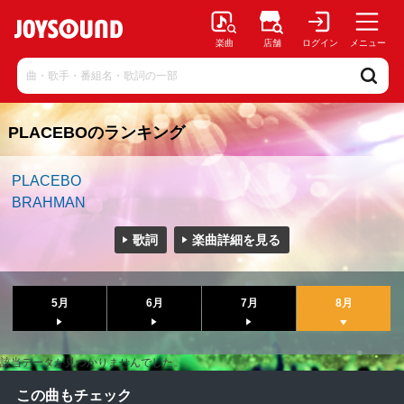
楽曲
店舗
ログイン
メニュー
PLACEBOのランキング
PLACEBO
BRAHMAN
歌詞
楽曲詳細を見る
5月
6月
7月
8月
該当データが見つかりませんでした。
この曲もチェック