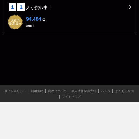
1
1
人が挑戦中！
94.484
点
現在の
最高得点
sumi
サイトポリシー
利用規約
商標について
個人情報保護方針
ヘルプ
よくある質問
サイトマップ
当サイトのすべての文章や画像などの無断転載・引用を禁じま
す。
Copyright XING INC.All Rights Reserved.