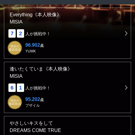
Everything《本人映像》
MISIA
7
2
人が挑戦中！
96.902
点
現在の
最高得点
YUMK
逢いたくていま《本人映像》
MISIA
6
1
人が挑戦中！
95.202
点
現在の
最高得点
プザイル
やさしいキスをして
DREAMS COME TRUE