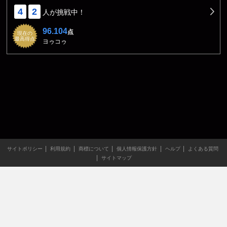
4
2
人が挑戦中！
96.104
点
現在の
最高得点
ヨゥコゥ
サイトポリシー
利用規約
商標について
個人情報保護方針
ヘルプ
よくある質問
サイトマップ
当サイトのすべての文章や画像などの無断転載・引用を禁じま
す。
Copyright XING INC.All Rights Reserved.