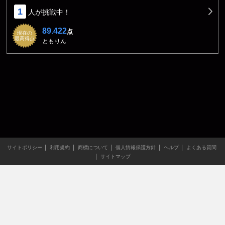
1
人が挑戦中！
89.422
点
現在の
最高得点
ともりん
サイトポリシー
利用規約
商標について
個人情報保護方針
ヘルプ
よくある質問
サイトマップ
当サイトのすべての文章や画像などの無断転載・引用を禁じま
す。
Copyright XING INC.All Rights Reserved.