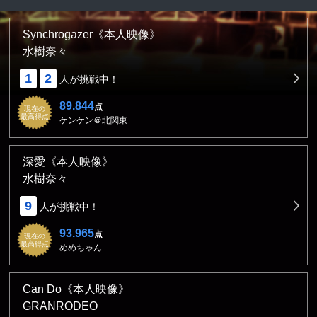
Synchrogazer《本人映像》
水樹奈々
1
2
人が挑戦中！
89.844
点
現在の
最高得点
ケンケン＠北関東
深愛《本人映像》
水樹奈々
9
人が挑戦中！
93.965
点
現在の
最高得点
めめちゃん
Can Do《本人映像》
GRANRODEO