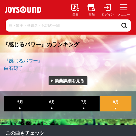
楽曲
店舗
ログイン
メニュー
『感じるパワー』のランキング
『感じるパワー』
白石涼子
楽曲詳細を見る
5月
6月
7月
8月
該当データが見つかりませんでした。
この曲もチェック