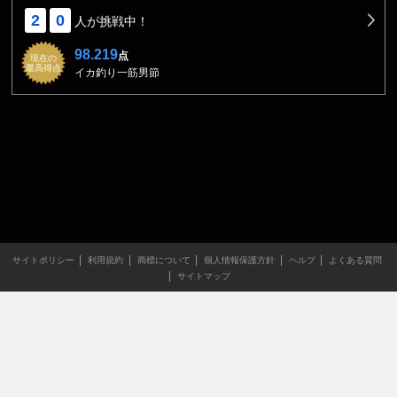
2
0
人が挑戦中！
98.219
点
現在の
最高得点
イカ釣り一筋男節
サイトポリシー
利用規約
商標について
個人情報保護方針
ヘルプ
よくある質問
サイトマップ
当サイトのすべての文章や画像などの無断転載・引用を禁じま
す。
Copyright XING INC.All Rights Reserved.