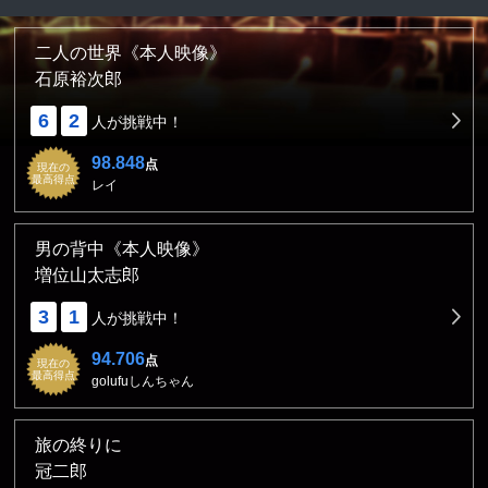
二人の世界《本人映像》
石原裕次郎
6
2
人が挑戦中！
98.848
点
現在の
最高得点
レイ
男の背中《本人映像》
増位山太志郎
3
1
人が挑戦中！
94.706
点
現在の
最高得点
golufuしんちゃん
旅の終りに
冠二郎