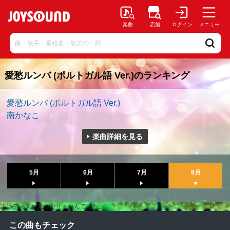
楽曲
店舗
ログイン
メニュー
愛愁ルンバ (ポルトガル語 Ver.)のランキング
愛愁ルンバ (ポルトガル語 Ver.)
南かなこ
楽曲詳細を見る
5月
6月
7月
8月
該当データが見つかりませんでした。
この曲もチェック