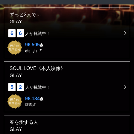
ずっと2人で…
GLAY
6
6
人が挑戦中！
96.505
点
現在の
最高得点
ゆにまにZ
SOUL LOVE《本人映像》
GLAY
5
2
人が挑戦中！
98.134
点
現在の
最高得点
耀真紅
春を愛する人
GLAY