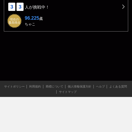
3
3
人が挑戦中！
96.225
点
現在の
最高得点
ちゃこ
サイトポリシー
利用規約
商標について
個人情報保護方針
ヘルプ
よくある質問
サイトマップ
当サイトのすべての文章や画像などの無断転載・引用を禁じま
す。
Copyright XING INC.All Rights Reserved.