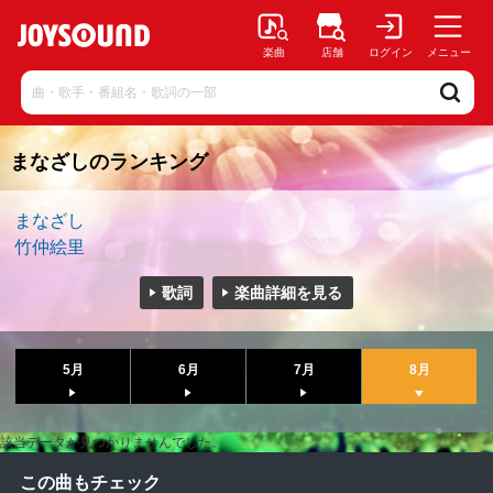
楽曲
店舗
ログイン
メニュー
まなざしのランキング
まなざし
竹仲絵里
歌詞
楽曲詳細を見る
5月
6月
7月
8月
該当データが見つかりませんでした。
この曲もチェック