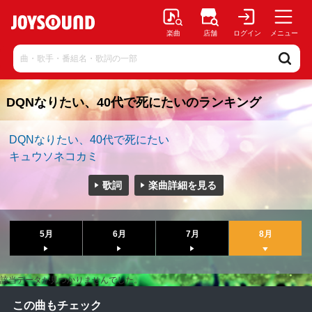
楽曲
店舗
ログイン
メニュー
DQNなりたい、40代で死にたいのランキング
DQNなりたい、40代で死にたい
キュウソネコカミ
歌詞
楽曲詳細を見る
5月
6月
7月
8月
該当データが見つかりませんでした。
この曲もチェック