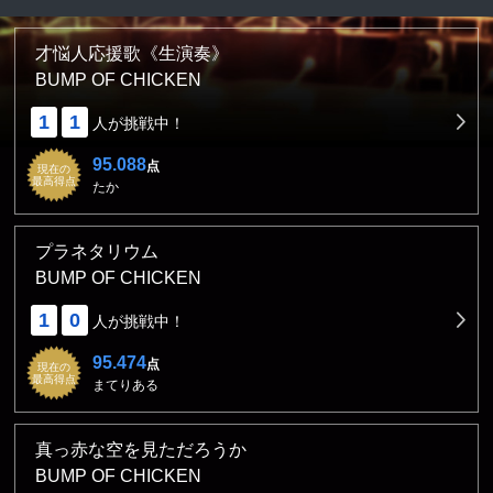
才悩人応援歌《生演奏》
BUMP OF CHICKEN
1
1
人が挑戦中！
95.088
点
現在の
最高得点
たか
プラネタリウム
BUMP OF CHICKEN
1
0
人が挑戦中！
95.474
点
現在の
最高得点
まてりある
真っ赤な空を見ただろうか
BUMP OF CHICKEN