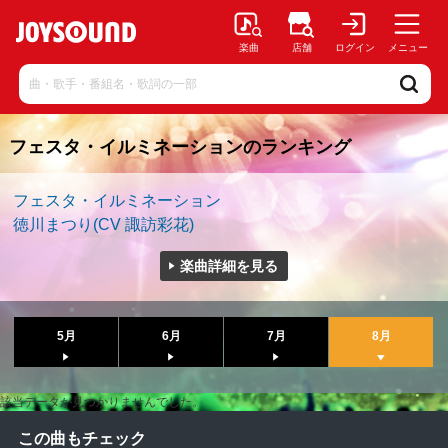
楽曲
店舗
ログイン
メニュー
フェスタ・イルミネーションのランキング
フェスタ・イルミネーション
徳川まつり(CV 諏訪彩花)
楽曲詳細を見る
5月
6月
7月
8月
該当データが見つかりませんでした。
この曲もチェック