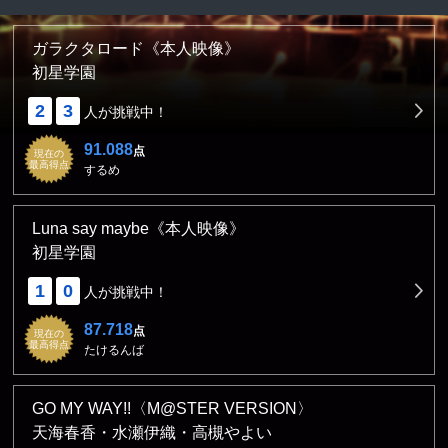
ガラクタロード《本人映像》
初星学園
2
3
人が挑戦中！
91.088
点
現在の
最高得点
するめ
Luna say maybe《本人映像》
初星学園
1
0
人が挑戦中！
87.718
点
現在の
最高得点
たけるんば
GO MY WAY!!〈M@STER VERSION〉
天海春香・水瀬伊織・高槻やよい