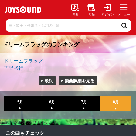
楽曲
店舗
ログイン
メニュー
ドリームフラッグのランキング
ドリームフラッグ
吉野裕行
歌詞
楽曲詳細を見る
5月
6月
7月
8月
該当データが見つかりませんでした。
この曲もチェック