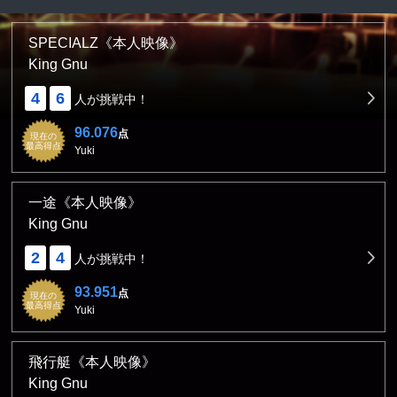
SPECIALZ《本人映像》
King Gnu
4
6
人が挑戦中！
96.076
点
現在の
最高得点
Yuki
一途《本人映像》
King Gnu
2
4
人が挑戦中！
93.951
点
現在の
最高得点
Yuki
飛行艇《本人映像》
King Gnu