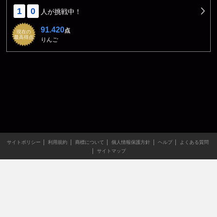
1
0
人が挑戦中！
91.420
点
現在の
最高得点
りんご
サイトポリシー
利用規約
商標について
個人情報保護方針
ヘルプ
よくある質問
サイトマップ
当サイトのすべての文章や画像などの無断転載・引用を禁じま
す。
Copyright XING INC.All Rights Reserved.