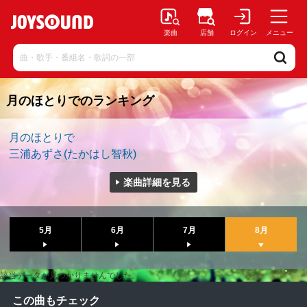
楽曲
店舗
ログイン
メニュー
月のほとりでのランキング
月のほとりで
三浦あずさ(たかはし智秋)
楽曲詳細を見る
5月
6月
7月
8月
該当データが見つかりませんでした。
この曲もチェック