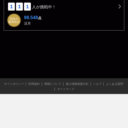
1
1
1
人が挑戦中！
98.548
点
現在の
最高得点
涼月
サイトポリシー
利用規約
商標について
個人情報保護方針
ヘルプ
よくある質問
サイトマップ
当サイトのすべての文章や画像などの無断転載・引用を禁じま
す。
Copyright XING INC.All Rights Reserved.