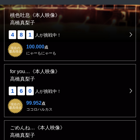
桃色吐息《本人映像》
高橋真梨子
4
8
1
人が挑戦中！
100.000
点
現在の
最高得点
にゃーもにゃーも
for you…《本人映像》
高橋真梨子
1
6
0
人が挑戦中！
99.952
点
現在の
最高得点
ココロハルカス
ごめんね…《本人映像》
高橋真梨子