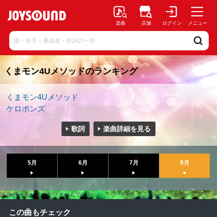
楽曲
店舗
ログイン
メニュー
くまモン4Uメソッドのランキング
くまモン4Uメソッド
ケロポンズ
歌詞
楽曲詳細を見る
5月
6月
7月
8月
該当データが見つかりませんでした。
この曲もチェック