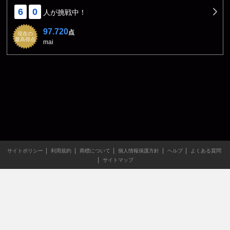
6
0
人が挑戦中！
97.720
点
現在の
最高得点
mai
サイトポリシー
利用規約
商標について
個人情報保護方針
ヘルプ
よくある質問
サイトマップ
当サイトのすべての文章や画像などの無断転載・引用を禁じま
す。
Copyright XING INC.All Rights Reserved.