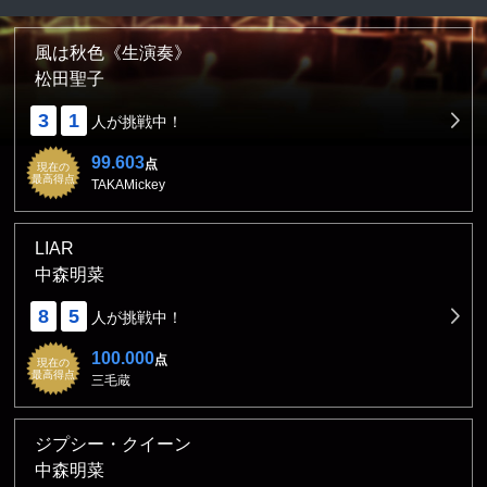
風は秋色《生演奏》
松田聖子
3
1
人が挑戦中！
99.603
点
現在の
最高得点
TAKAMickey
LIAR
中森明菜
8
5
人が挑戦中！
100.000
点
現在の
最高得点
三毛蔵
ジプシー・クイーン
中森明菜