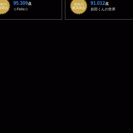
95.309
91.012
点
点
在の
現在の
高得点
最高得点
☆Felix☆
岩田くんの世界