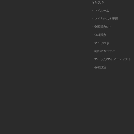
うたスキ
・マイルーム
・マイうたスキ動画
・全国採点GP
・分析採点
・マイりれき
・前回のカラオケ
・マイうた/マイアーティスト
・各種設定