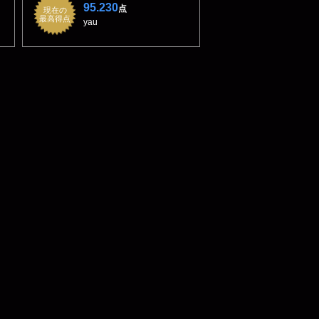
95.230
点
現在の
最高得点
yau