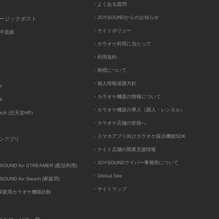
・よくある質問
・JOYSOUNDからのお知らせ
ュージックポスト
・サイトポリシー
中楽曲
・カラオケ利用に当たって
・利用規約
・商標について
・個人情報保護方針
ケ
・カラオケ機器の情報について
4
・カラオケ機器の導入（購入・レンタル）
itch (任天堂HP)
・カラオケ店舗の皆様へ
・スマホアプリ向けカラオケ採点機能SDK
ンアプリ
・ナイト店舗の開業支援情報
・JOYSOUNDライバー事務所について
UND for STREAMER (配信利用)
・Global Site
UND for Steam (家庭用)
・サイトマップ
D家庭用カラオケ機能比較