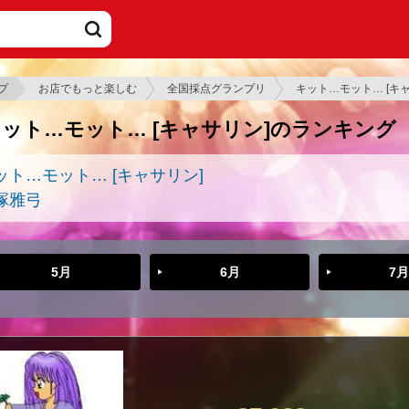
プ
お店でもっと楽しむ
全国採点グランプリ
キット…モット… [キ
ット…モット… [キャサリン]のランキング
ット…モット… [キャサリン]
塚雅弓
5月
6月
7月