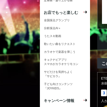
定番曲・盛り上がる曲
お店でもっと楽しむ
全国採点グランプリ
分析採点AI＋
うたスキ動画
歌いたい曲をリクエスト
カラオケで楽器を弾こう
キョクナビアプリ
こ
スマホがカラオケリモコン
サビだけを気持ちよく
『サビカラ』
ET
水
子ども向けコンテンツ
『JOYKIDS』
3
キャンペーン情報
人