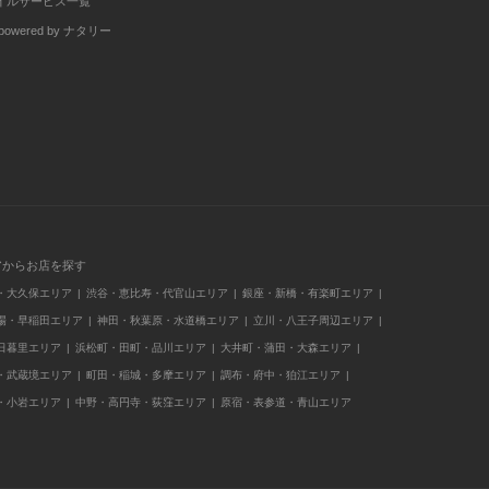
イルサービス一覧
wered by ナタリー
アからお店を探す
・大久保エリア
渋谷・恵比寿・代官山エリア
銀座・新橋・有楽町エリア
場・早稲田エリア
神田・秋葉原・水道橋エリア
立川・八王子周辺エリア
日暮里エリア
浜松町・田町・品川エリア
大井町・蒲田・大森エリア
・武蔵境エリア
町田・稲城・多摩エリア
調布・府中・狛江エリア
・小岩エリア
中野・高円寺・荻窪エリア
原宿・表参道・青山エリア