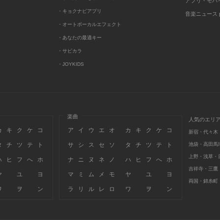
アプリ・モバ
・キョクナビアプリ
音楽ニュース po
・オートボーカルエフェクト
・あなたの最適キー
・サビカラ
・JOYKIDS
楽曲
人気のエリ
カ
キ
ク
ケ
コ
ア
イ
ウ
エ
オ
カ
キ
ク
ケ
コ
新宿・代々木
タ
チ
ツ
テ
ト
サ
シ
ス
セ
ソ
タ
チ
ツ
テ
ト
池袋・高田馬
上野・浅草・
ハ
ヒ
フ
へ
ホ
ナ
ニ
ヌ
ネ
ノ
ハ
ヒ
フ
へ
ホ
吉祥寺・三鷹
ヤ
ユ
ヨ
マ
ミ
ム
メ
モ
ヤ
ユ
ヨ
両国・錦糸町
ワ
ヲ
ン
ラ
リ
ル
レ
ロ
ワ
ヲ
ン