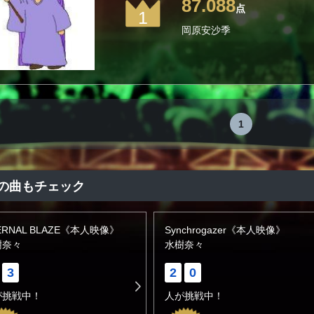
87.088
点
1
岡原安沙季
1
の曲もチェック
ERNAL BLAZE《本人映像》
Synchrogazer《本人映像》
樹奈々
水樹奈々
3
2
0
が挑戦中！
人が挑戦中！