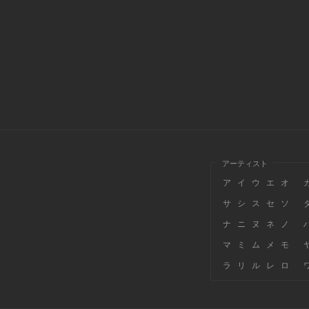
アーティスト
ア
イ
ウ
エ
オ
サ
シ
ス
セ
ソ
ナ
ニ
ヌ
ネ
ノ
マ
ミ
ム
メ
モ
ラ
リ
ル
レ
ロ