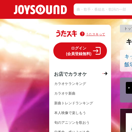
トッ
うたスキって
キ
ログイン
(会員登録無料)
キ
飯
お店でカラオケ
カラオケランキング
カラオケ新曲
新曲トレンドランキング
本人映像で楽しもう
旬のアニソンを歌おう