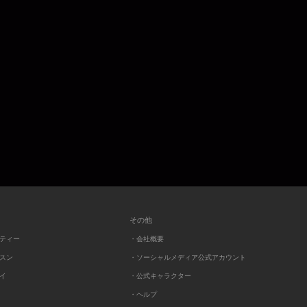
その他
ーティー
・会社概要
ッスン
・ソーシャルメディア公式アカウント
レイ
・公式キャラクター
・ヘルプ