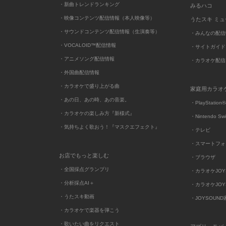
・新曲トレンドランキング
みるハコ
・映像コンテンツ配信情報（本人映像等）
うたスキ ミ
・サウンドコンテンツ配信情報（生演奏等）
・みんなの配信
・VOCALOID™配信情報
・サイトガイド
・アニメソング配信情報
・カラオケ配信
・外国曲配信情報
・カラオケで盛り上がる曲
家庭用カラオ
・あの日、あの時、あの音楽。
・PlayStation®
・カラオケの楽しみ方『新様式』
・Nintendo Sw
・気持ちよく歌おう！『マスクエフェクト』
・テレビ
・スマートフォ
お店でもっと楽しむ
・ブラウザ
・全国採点グランプリ
・カラオケJOYSO
・分析採点AI＋
・カラオケJOYSO
・うたスキ動画
・JOYSOUN
・カラオケで楽器を弾こう
・歌いたい曲をリクエスト