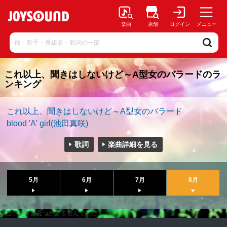
楽曲
店舗
ログイン
メニュー
これ以上、聞きはしないけど～A型女のバラードのラ
ンキング
これ以上、聞きはしないけど～A型女のバラード
blood 'A' girl(池田真咲)
歌詞
楽曲詳細を見る
5月
6月
7月
8月
該当データが見つかりませんでした。