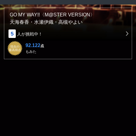
GO MY WAY!!〈M@STER VERSION〉
天海春香・水瀬伊織・高槻やよい
5
人が挑戦中！
92.122
点
現在の
最高得点
もみた