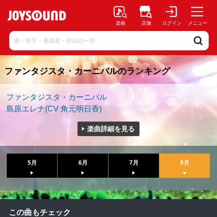
楽曲
店舗
ログイン
メニュー
ファンタジスタ・カーニバルのランキング
ファンタジスタ・カーニバル
島原エレナ(CV 角元明日香)
楽曲詳細を見る
5月
6月
7月
8月
該当データが見つかりませんでした。
この曲もチェック