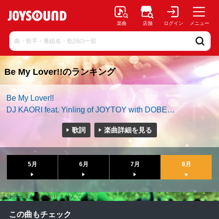
楽曲
店舗
ログイン
メニュー
Be My Lover!!のランキング
Be My Lover!!
DJ KAORI feat. Yinling of JOYTOY with DOBE…
歌詞
楽曲詳細を見る
5月
6月
7月
8月
該当データが見つかりませんでした。
この曲もチェック