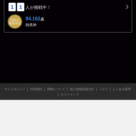
1
1
人が挑戦中！
94.192
点
現在の
最高得点
雑煮神
サイトポリシー
利用規約
商標について
個人情報保護方針
ヘルプ
よくある質問
サイトマップ
当サイトのすべての文章や画像などの無断転載・引用を禁じま
す。
Copyright XING INC.All Rights Reserved.