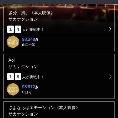
多分、風。《本人映像》
サカナクション
1
4
人が挑戦中！
98.248
点
現在の
最高得点
山口一郎
Aoi
サカナクション
1
8
人が挑戦中！
98.972
点
現在の
最高得点
いばら
さよならはエモーション《本人映像》
サカナクション