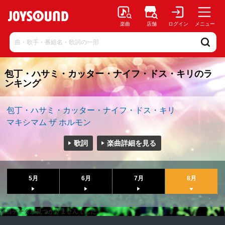
楽曲
店舗
ログイン
メニュー
包丁・ハサミ・カッター・ナイフ・ドス・キリのラ
ンキング
包丁・ハサミ・カッター・ナイフ・ドス・キリ
マキシマム ザ ホルモン
歌詞
楽曲詳細を見る
5月
6月
7月
8月
該当データが見つかりませんでした。