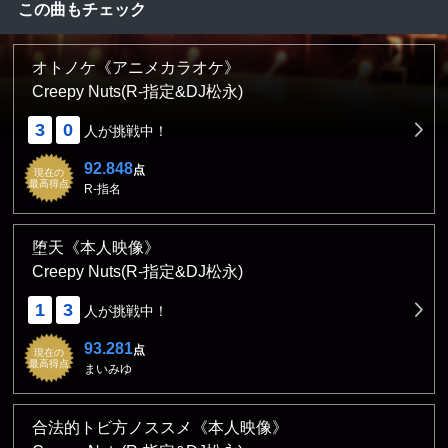
この曲もチェック
オトノケ《アニメカラオケ》
Creepy Nuts(R-指定&DJ松永)
3
0
人が挑戦中！
92.848
点
現在の
最高得点
R-指名
堕天《本人映像》
Creepy Nuts(R-指定&DJ松永)
1
3
人が挑戦中！
93.281
点
現在の
最高得点
まいみゆ
合法的トビ方ノススメ《本人映像》