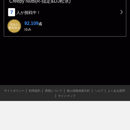
Creepy Nuts(R-指定&DJ松永)
7
人が挑戦中！
92.109
点
現在の
最高得点
ゆみ
サイトポリシー
利用規約
商標について
個人情報保護方針
ヘルプ
よくある質問
サイトマップ
当サイトのすべての文章や画像などの無断転載・引用を禁じま
す。
Copyright XING INC.All Rights Reserved.