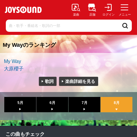
楽曲
店舗
ログイン
メニュー
My Wayのランキング
My Way
大原櫻子
歌詞
楽曲詳細を見る
5月
6月
7月
8月
該当データが見つかりませんでした。
この曲もチェック