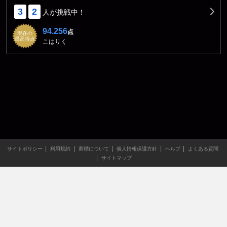
3
2
人が挑戦中！
94.256
点
現在の
最高得点
こはりく
サイトポリシー
利用規約
商標について
個人情報保護方針
ヘルプ
よくある質問
サイトマップ
当サイトのすべての文章や画像などの無断転載・引用を禁じま
す。
Copyright XING INC.All Rights Reserved.