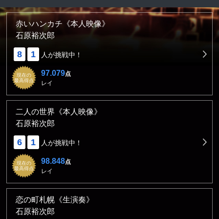
赤いハンカチ《本人映像》
石原裕次郎
8
1
人が挑戦中！
97.079
点
現在の
最高得点
レイ
二人の世界《本人映像》
石原裕次郎
6
1
人が挑戦中！
98.848
点
現在の
最高得点
レイ
恋の町札幌《生演奏》
石原裕次郎