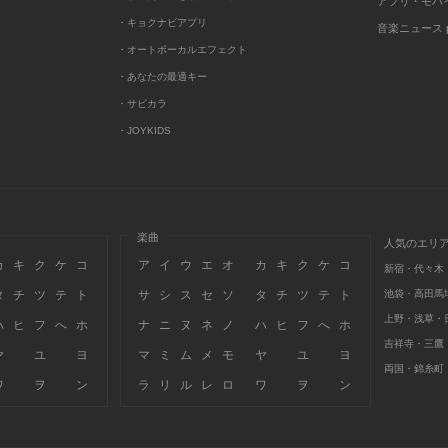
アプリ・モバ
・キョクナビアプリ
音楽ニュース po
・オートボーカルエフェクト
・あなたの最適キー
・サビカラ
・JOYKIDS
楽曲
人気のエリ
カ
キ
ク
ケ
コ
ア
イ
ウ
エ
オ
カ
キ
ク
ケ
コ
新宿・代々木
タ
チ
ツ
テ
ト
サ
シ
ス
セ
ソ
タ
チ
ツ
テ
ト
池袋・高田馬
上野・浅草・
ハ
ヒ
フ
へ
ホ
ナ
ニ
ヌ
ネ
ノ
ハ
ヒ
フ
へ
ホ
吉祥寺・三鷹
ヤ
ユ
ヨ
マ
ミ
ム
メ
モ
ヤ
ユ
ヨ
両国・錦糸町
ワ
ヲ
ン
ラ
リ
ル
レ
ロ
ワ
ヲ
ン