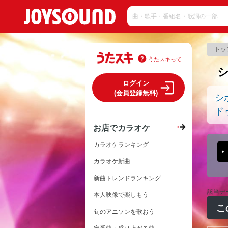
トッ
うたスキって
ログイン
(会員登録無料)
シ
ド
お店でカラオケ
カラオケランキング
カラオケ新曲
新曲トレンドランキング
該当デ
本人映像で楽しもう
こ
旬のアニソンを歌おう