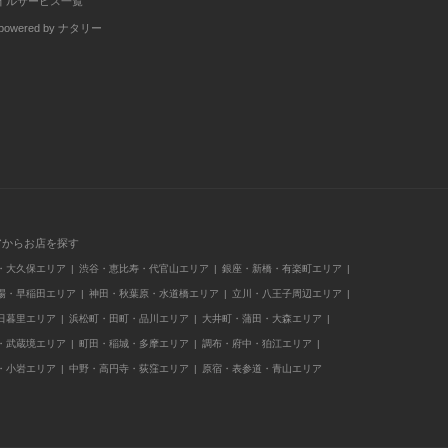
イルサービス一覧
wered by ナタリー
アからお店を探す
・大久保エリア
渋谷・恵比寿・代官山エリア
銀座・新橋・有楽町エリア
場・早稲田エリア
神田・秋葉原・水道橋エリア
立川・八王子周辺エリア
日暮里エリア
浜松町・田町・品川エリア
大井町・蒲田・大森エリア
・武蔵境エリア
町田・稲城・多摩エリア
調布・府中・狛江エリア
・小岩エリア
中野・高円寺・荻窪エリア
原宿・表参道・青山エリア