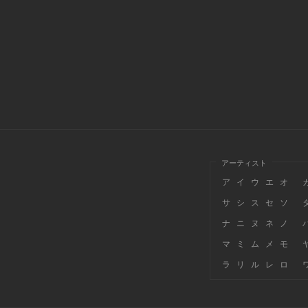
アーティスト
ア
イ
ウ
エ
オ
サ
シ
ス
セ
ソ
ナ
ニ
ヌ
ネ
ノ
マ
ミ
ム
メ
モ
ラ
リ
ル
レ
ロ