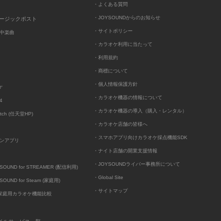
・よくある質問
・JOYSOUNDからのお知らせ
ュージックポスト
・サイトポリシー
中楽曲
・カラオケ利用に当たって
・利用規約
・商標について
・個人情報保護方針
ケ
・カラオケ機器の情報について
4
・カラオケ機器の導入（購入・レンタル）
itch (任天堂HP)
・カラオケ店舗の皆様へ
・スマホアプリ向けカラオケ採点機能SDK
ンアプリ
・ナイト店舗の開業支援情報
・JOYSOUNDライバー事務所について
UND for STREAMER (配信利用)
・Global Site
UND for Steam (家庭用)
・サイトマップ
D家庭用カラオケ機能比較