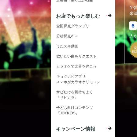
定番曲・盛り上がる曲
Nig
米
お店でもっと楽しむ
6
全国採点グランプリ
人
分析採点AI＋
うたスキ動画
現
最
歌いたい曲をリクエスト
カラオケで楽器を弾こう
キョクナビアプリ
スマホがカラオケリモコン
サビだけを気持ちよく
『サビカラ』
子ども向けコンテンツ
『JOYKIDS』
キャンペーン情報