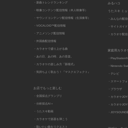
・新曲トレンドランキング
みるハコ
・映像コンテンツ配信情報（本人映像等）
うたスキ ミ
・サウンドコンテンツ配信情報（生演奏等）
・みんなの配信
・VOCALOID™配信情報
・サイトガイド
・アニメソング配信情報
・カラオケ配信
・外国曲配信情報
・カラオケで盛り上がる曲
家庭用カラオ
・あの日、あの時、あの音楽。
・PlayStation®
・カラオケの楽しみ方『新様式』
・Nintendo Sw
・気持ちよく歌おう！『マスクエフェクト』
・テレビ
・スマートフォ
お店でもっと楽しむ
・ブラウザ
・全国採点グランプリ
・カラオケJOYSO
・分析採点AI＋
・カラオケJOYSO
・うたスキ動画
・JOYSOUN
・カラオケで楽器を弾こう
・歌いたい曲をリクエスト