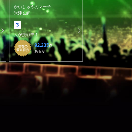
かいじゅうのマーチ
米津玄師
3
人が挑戦中！
92.235
点
現在の
最高得点
あもが