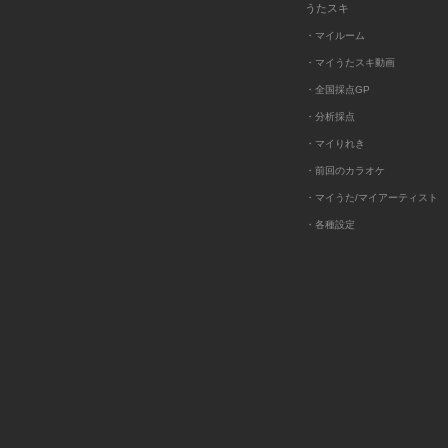
うたスキ
・マイルーム
・マイうたスキ動画
・全国採点GP
・分析採点
・マイりれき
・前回のカラオケ
・マイうた/マイアーティスト
・各種設定