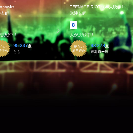
hthawks
TEENAGE RIOT《本人映像》
津玄師
米津玄師
8
が挑戦中！
人が挑戦中！
95.337
93.278
点
点
在の
現在の
高得点
最高得点
とも
東海市ー舞