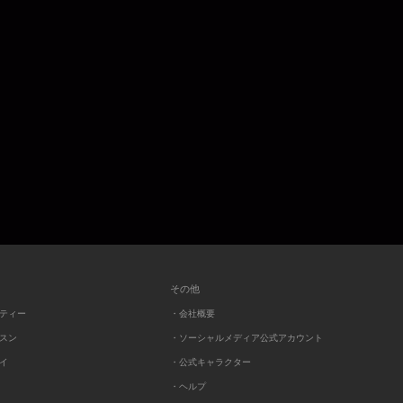
その他
ーティー
・会社概要
ッスン
・ソーシャルメディア公式アカウント
レイ
・公式キャラクター
・ヘルプ