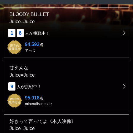
BLOODY BULLET
Juice=Juice
1
6
人が挑戦中！
94.592
点
現在の
最高得点
てっつ
甘えんな
Juice=Juice
9
人が挑戦中！
95.918
点
現在の
最高得点
mineralischesalz
好きって言ってよ《本人映像》
Juice=Juice