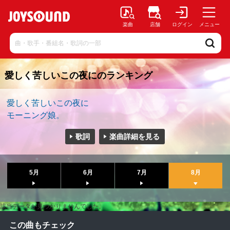
楽曲
店舗
ログイン
メニュー
愛しく苦しいこの夜にのランキング
愛しく苦しいこの夜に
モーニング娘。
歌詞
楽曲詳細を見る
5月
6月
7月
8月
該当データが見つかりませんでした。
この曲もチェック