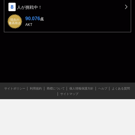
8
人が挑戦中！
90.076
点
現在の
最高得点
AKT
サイトポリシー
利用規約
商標について
個人情報保護方針
ヘルプ
よくある質問
サイトマップ
当サイトのすべての文章や画像などの無断転載・引用を禁じま
す。
Copyright XING INC.All Rights Reserved.