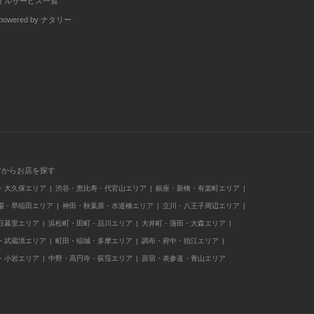
イルサービス一覧
wered by ナタリー
アからお店を探す
・大久保エリア
渋谷・恵比寿・代官山エリア
銀座・新橋・有楽町エリア
場・早稲田エリア
神田・秋葉原・水道橋エリア
立川・八王子周辺エリア
日暮里エリア
浜松町・田町・品川エリア
大井町・蒲田・大森エリア
・武蔵境エリア
町田・稲城・多摩エリア
調布・府中・狛江エリア
・小岩エリア
中野・高円寺・荻窪エリア
原宿・表参道・青山エリア