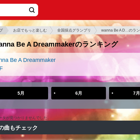
プ
お店でもっと楽しむ
全国採点グランプリ
wanna Be A D…の
anna Be A Dreammakerのランキング
nna Be A Dreammaker
F
5月
6月
7月
ータが見つかりませんでした。
の曲もチェック