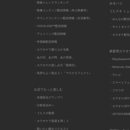
・新曲トレンドランキング
みるハコ
・映像コンテンツ配信情報（本人映像等）
うたスキ ミ
・サウンドコンテンツ配信情報（生演奏等）
・みんなの配信
・VOCALOID™配信情報
・サイトガイド
・アニメソング配信情報
・カラオケ配信
・外国曲配信情報
・カラオケで盛り上がる曲
家庭用カラオ
・あの日、あの時、あの音楽。
・PlayStation®
・カラオケの楽しみ方『新様式』
・Nintendo Sw
・気持ちよく歌おう！『マスクエフェクト』
・テレビ
・スマートフォ
お店でもっと楽しむ
・ブラウザ
・全国採点グランプリ
・カラオケJOYSO
・分析採点AI＋
・カラオケJOYSO
・うたスキ動画
・JOYSOUN
・カラオケで楽器を弾こう
・歌いたい曲をリクエスト