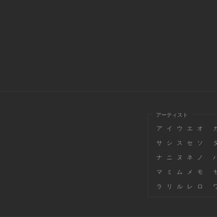
アーティスト
ア
イ
ウ
エ
オ
サ
シ
ス
セ
ソ
ナ
ニ
ヌ
ネ
ノ
マ
ミ
ム
メ
モ
ラ
リ
ル
レ
ロ