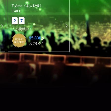
Ti Amo《本人映像》
EXILE
2
7
人が挑戦中！
95.838
点
現在の
最高得点
えぐざるこ