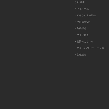
うたスキ
・マイルーム
・マイうたスキ動画
・全国採点GP
・分析採点
・マイりれき
・前回のカラオケ
・マイうた/マイアーティスト
・各種設定