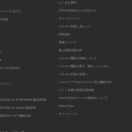
・よくある質問
・JOYSOUNDからのお知らせ
ュージックポスト
・サイトポリシー
中楽曲
・カラオケ利用に当たって
・利用規約
・商標について
・個人情報保護方針
ケ
・カラオケ機器の情報について
4
・カラオケ機器の導入（購入・レンタル）
itch (任天堂HP)
・カラオケ店舗の皆様へ
・スマホアプリ向けカラオケ採点機能SDK
ンアプリ
・ナイト店舗の開業支援情報
・JOYSOUNDライバー事務所について
UND for STREAMER (配信利用)
・Global Site
UND for Steam (家庭用)
・サイトマップ
D家庭用カラオケ機能比較