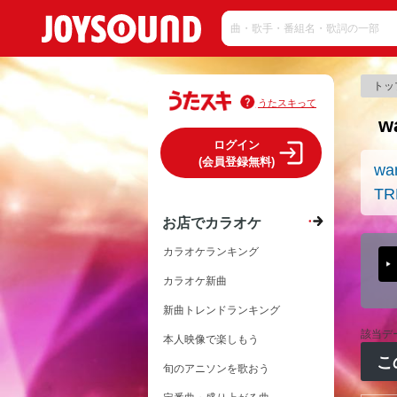
トッ
うたスキって
w
ログイン
(会員登録無料)
wa
TR
お店でカラオケ
カラオケランキング
カラオケ新曲
新曲トレンドランキング
該当デ
本人映像で楽しもう
こ
旬のアニソンを歌おう