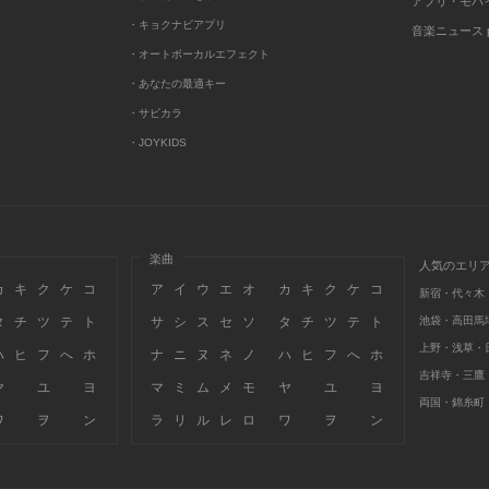
アプリ・モバ
・キョクナビアプリ
音楽ニュース po
・オートボーカルエフェクト
・あなたの最適キー
・サビカラ
・JOYKIDS
楽曲
人気のエリ
カ
キ
ク
ケ
コ
ア
イ
ウ
エ
オ
カ
キ
ク
ケ
コ
新宿・代々木
タ
チ
ツ
テ
ト
サ
シ
ス
セ
ソ
タ
チ
ツ
テ
ト
池袋・高田馬
上野・浅草・
ハ
ヒ
フ
へ
ホ
ナ
ニ
ヌ
ネ
ノ
ハ
ヒ
フ
へ
ホ
吉祥寺・三鷹
ヤ
ユ
ヨ
マ
ミ
ム
メ
モ
ヤ
ユ
ヨ
両国・錦糸町
ワ
ヲ
ン
ラ
リ
ル
レ
ロ
ワ
ヲ
ン