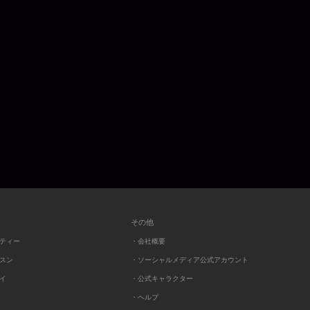
その他
ーティー
・会社概要
ッスン
・ソーシャルメディア公式アカウント
レイ
・公式キャラクター
・ヘルプ