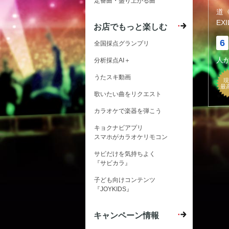
定番曲・盛り上がる曲
道
EXI
お店でもっと楽しむ
6
全国採点グランプリ
人
分析採点AI＋
うたスキ動画
現
最
歌いたい曲をリクエスト
カラオケで楽器を弾こう
キョクナビアプリ
スマホがカラオケリモコン
サビだけを気持ちよく
『サビカラ』
子ども向けコンテンツ
『JOYKIDS』
キャンペーン情報