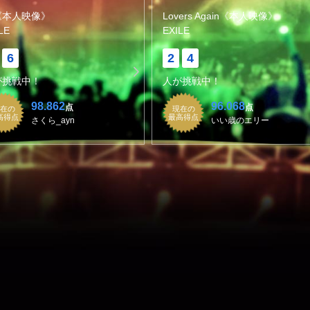
《本人映像》
Lovers Again《本人映像》
LE
EXILE
6
2
4
が挑戦中！
人が挑戦中！
98.862
96.068
点
点
在の
現在の
高得点
最高得点
さくら_ayn
いい歳のエリー