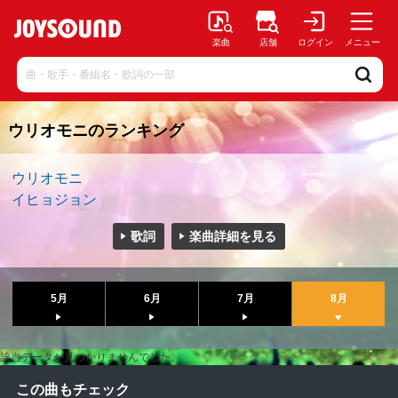
楽曲
店舗
ログイン
メニュー
ウリオモニのランキング
ウリオモニ
イヒョジョン
歌詞
楽曲詳細を見る
5月
6月
7月
8月
該当データが見つかりませんでした。
この曲もチェック