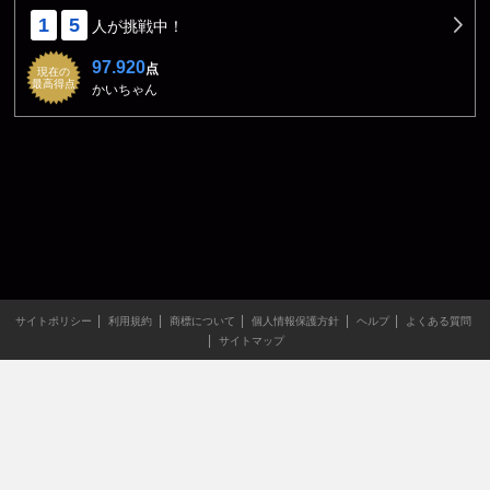
1
5
人が挑戦中！
97.920
点
現在の
最高得点
かいちゃん
サイトポリシー
利用規約
商標について
個人情報保護方針
ヘルプ
よくある質問
サイトマップ
当サイトのすべての文章や画像などの無断転載・引用を禁じま
す。
Copyright XING INC.All Rights Reserved.