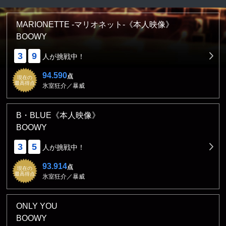
MARIONETTE -マリオネット-《本人映像》
BOOWY
3
9
人が挑戦中！
94.590
点
現在の
最高得点
氷室狂介／暴威
B・BLUE《本人映像》
BOOWY
3
5
人が挑戦中！
93.914
点
現在の
最高得点
氷室狂介／暴威
ONLY YOU
BOOWY