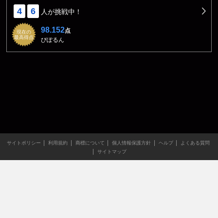
4
6
人が挑戦中！
98.152
点
現在の
最高得点
びぽるん
サイトポリシー
利用規約
商標について
個人情報保護方針
ヘルプ
よくある質問
サイトマップ
当サイトのすべての文章や画像などの無断転載・引用を禁じま
す。
Copyright XING INC.All Rights Reserved.