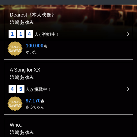
Dearest《本人映像》
浜崎あゆみ
1
1
4
人が挑戦中！
100.000
点
現在の
最高得点
かいだ
A Song for XX
浜崎あゆみ
4
5
人が挑戦中！
97.170
点
現在の
最高得点
さるちゃん
Who...
浜崎あゆみ