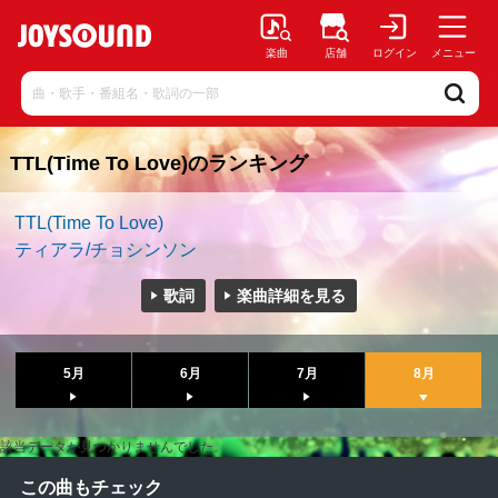
楽曲
店舗
ログイン
メニュー
TTL(Time To Love)のランキング
TTL(Time To Love)
ティアラ/チョシンソン
歌詞
楽曲詳細を見る
5月
6月
7月
8月
該当データが見つかりませんでした。
この曲もチェック