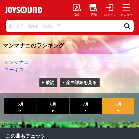
楽曲
店舗
ログイン
メニュー
マンマナニのランキング
マンマナニ
ユーキス
歌詞
楽曲詳細を見る
5月
6月
7月
8月
該当データが見つかりませんでした。
この曲もチェック