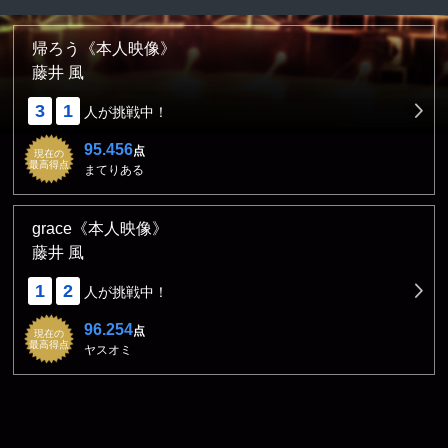
帰ろう《本人映像》
藤井 風
3
1
人が挑戦中！
95.456
点
現在の
最高得点
まてりある
grace《本人映像》
藤井 風
1
2
人が挑戦中！
96.254
点
現在の
最高得点
ヤスオミ