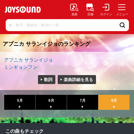
楽曲
店舗
ログイン
メニュー
アプニカ サランイジョのランキング
アプニカ サランイジョ
ミンギョンフン
歌詞
楽曲詳細を見る
5月
6月
7月
8月
該当データが見つかりませんでした。
この曲もチェック