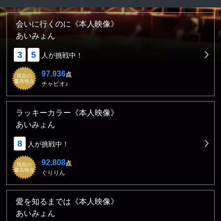
会いに行くのに《本人映像》
あいみょん
3
5
人が挑戦中！
97.936
点
現在の
最高得点
チャピオ♪
ラッキーカラー《本人映像》
あいみょん
8
人が挑戦中！
92.808
点
現在の
最高得点
ぐりりん
愛を知るまでは《本人映像》
あいみょん