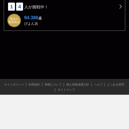
1
4
人が挑戦中！
94.386
点
現在の
最高得点
ぴよん吉
サイトポリシー
利用規約
商標について
個人情報保護方針
ヘルプ
よくある質問
サイトマップ
当サイトのすべての文章や画像などの無断転載・引用を禁じま
す。
Copyright XING INC.All Rights Reserved.