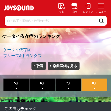
楽曲
店舗
ログイン
メニュー
ケータイ依存症のランキング
ケータイ依存症
ブリーフ&トランクス
歌詞
楽曲詳細を見る
5月
6月
7月
8月
該当データが見つかりませんでした。
この曲もチェック