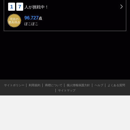
1
7
人が挑戦中！
96.727
点
現在の
最高得点
ぽこぽこ
サイトポリシー
利用規約
商標について
個人情報保護方針
ヘルプ
よくある質問
サイトマップ
当サイトのすべての文章や画像などの無断転載・引用を禁じま
す。
Copyright XING INC.All Rights Reserved.