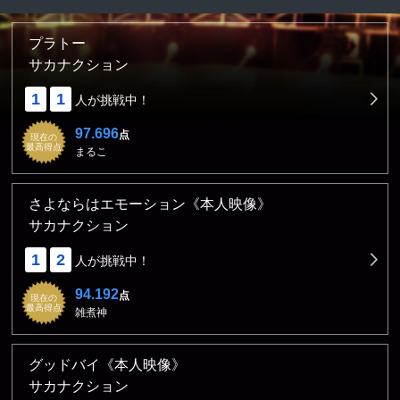
プラトー
サカナクション
1
1
人が挑戦中！
97.696
点
現在の
最高得点
まるこ
さよならはエモーション《本人映像》
サカナクション
1
2
人が挑戦中！
94.192
点
現在の
最高得点
雑煮神
グッドバイ《本人映像》
サカナクション