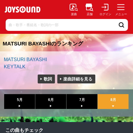
楽曲
店舗
ログイン
メニュー
MATSURI BAYASHIのランキング
MATSURI BAYASHI
KEYTALK
歌詞
楽曲詳細を見る
5月
6月
7月
8月
該当データが見つかりませんでした。
この曲もチェック