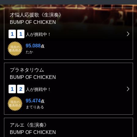
才悩人応援歌《生演奏》
BUMP OF CHICKEN
1
1
人が挑戦中！
95.088
点
現在の
最高得点
たか
プラネタリウム
BUMP OF CHICKEN
1
2
人が挑戦中！
95.474
点
現在の
最高得点
まてりある
アルエ《生演奏》
BUMP OF CHICKEN