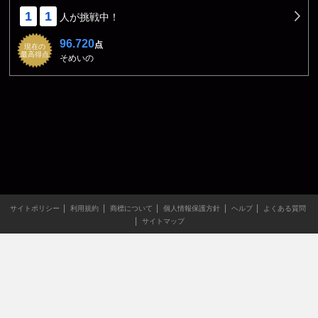
1
1
人が挑戦中！
96.720
点
現在の
最高得点
そめいの
サイトポリシー
利用規約
商標について
個人情報保護方針
ヘルプ
よくある質問
サイトマップ
当サイトのすべての文章や画像などの無断転載・引用を禁じま
す。
Copyright XING INC.All Rights Reserved.