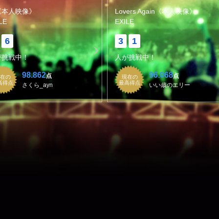
《本人映像》
Lovers Again《本人映像》
LE
EXILE
6
3
1
が挑戦中！
人が挑戦中！
98.862
96.068
点
点
在の
現在の
高得点
最高得点
さくら_ayn
いい歳のエリー