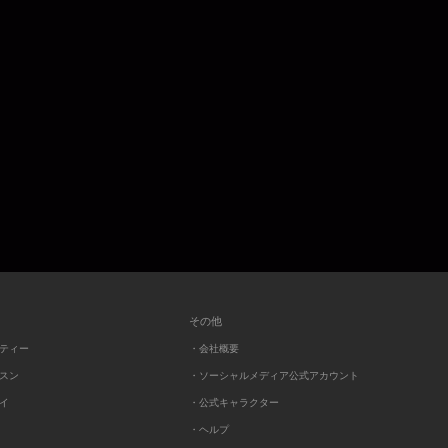
その他
ーティー
・会社概要
ッスン
・ソーシャルメディア公式アカウント
レイ
・公式キャラクター
・ヘルプ