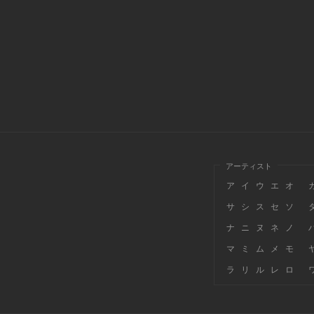
アーティスト
ア
イ
ウ
エ
オ
サ
シ
ス
セ
ソ
ナ
ニ
ヌ
ネ
ノ
マ
ミ
ム
メ
モ
ラ
リ
ル
レ
ロ