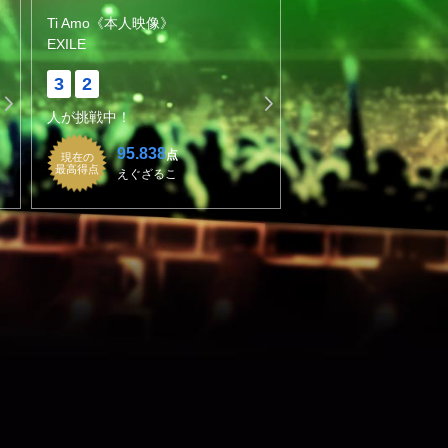
Ti Amo《本人映像》
EXILE
3
2
人が挑戦中！
95.838
点
現在の
最高得点
えぐざるこ