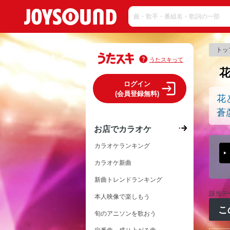
トッ
うたスキって
ログイン
(会員登録無料)
花
蒼
お店でカラオケ
カラオケランキング
カラオケ新曲
新曲トレンドランキング
該当デ
本人映像で楽しもう
こ
旬のアニソンを歌おう