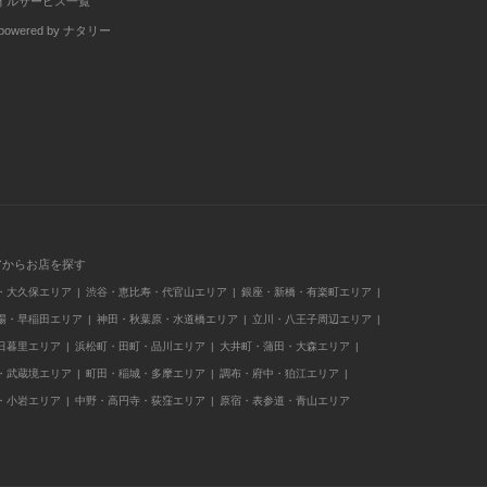
イルサービス一覧
wered by ナタリー
アからお店を探す
・大久保エリア
渋谷・恵比寿・代官山エリア
銀座・新橋・有楽町エリア
場・早稲田エリア
神田・秋葉原・水道橋エリア
立川・八王子周辺エリア
日暮里エリア
浜松町・田町・品川エリア
大井町・蒲田・大森エリア
・武蔵境エリア
町田・稲城・多摩エリア
調布・府中・狛江エリア
・小岩エリア
中野・高円寺・荻窪エリア
原宿・表参道・青山エリア