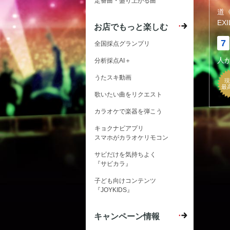
定番曲・盛り上がる曲
道
EXI
お店でもっと楽しむ
7
全国採点グランプリ
人
分析採点AI＋
うたスキ動画
現
最
歌いたい曲をリクエスト
カラオケで楽器を弾こう
キョクナビアプリ
スマホがカラオケリモコン
サビだけを気持ちよく
『サビカラ』
子ども向けコンテンツ
『JOYKIDS』
キャンペーン情報