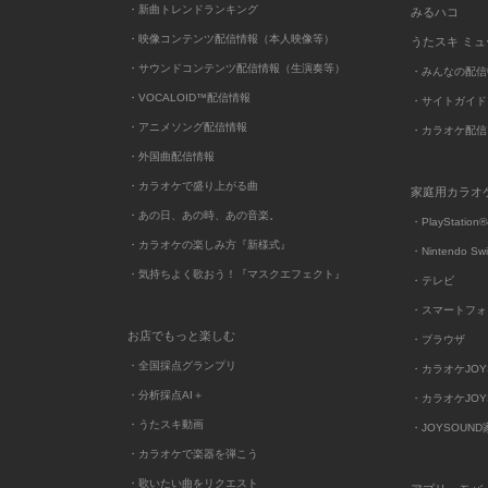
・新曲トレンドランキング
みるハコ
・映像コンテンツ配信情報（本人映像等）
うたスキ ミ
・サウンドコンテンツ配信情報（生演奏等）
・みんなの配信
・VOCALOID™配信情報
・サイトガイド
・アニメソング配信情報
・カラオケ配信
・外国曲配信情報
・カラオケで盛り上がる曲
家庭用カラオ
・あの日、あの時、あの音楽。
・PlayStation®
・カラオケの楽しみ方『新様式』
・Nintendo Sw
・気持ちよく歌おう！『マスクエフェクト』
・テレビ
・スマートフォ
お店でもっと楽しむ
・ブラウザ
・全国採点グランプリ
・カラオケJOYSO
・分析採点AI＋
・カラオケJOYSO
・うたスキ動画
・JOYSOUN
・カラオケで楽器を弾こう
・歌いたい曲をリクエスト