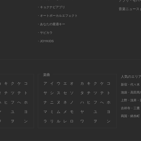
アプリ・モバ
・キョクナビアプリ
音楽ニュース po
・オートボーカルエフェクト
・あなたの最適キー
・サビカラ
・JOYKIDS
楽曲
人気のエリ
カ
キ
ク
ケ
コ
ア
イ
ウ
エ
オ
カ
キ
ク
ケ
コ
新宿・代々木
タ
チ
ツ
テ
ト
サ
シ
ス
セ
ソ
タ
チ
ツ
テ
ト
池袋・高田馬
上野・浅草・
ハ
ヒ
フ
へ
ホ
ナ
ニ
ヌ
ネ
ノ
ハ
ヒ
フ
へ
ホ
吉祥寺・三鷹
ヤ
ユ
ヨ
マ
ミ
ム
メ
モ
ヤ
ユ
ヨ
両国・錦糸町
ワ
ヲ
ン
ラ
リ
ル
レ
ロ
ワ
ヲ
ン