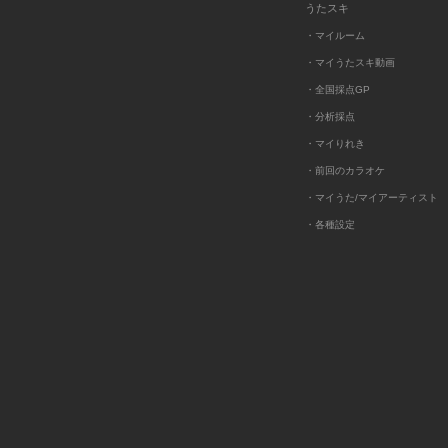
うたスキ
・マイルーム
・マイうたスキ動画
・全国採点GP
・分析採点
・マイりれき
・前回のカラオケ
・マイうた/マイアーティスト
・各種設定