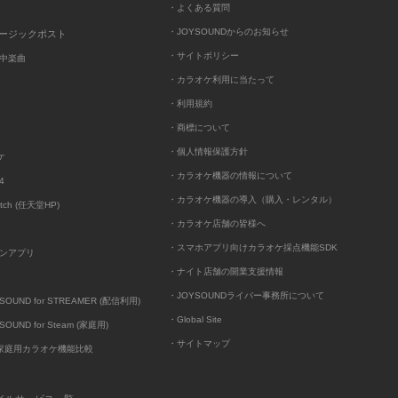
・よくある質問
・JOYSOUNDからのお知らせ
ュージックポスト
・サイトポリシー
中楽曲
・カラオケ利用に当たって
・利用規約
・商標について
・個人情報保護方針
ケ
・カラオケ機器の情報について
4
・カラオケ機器の導入（購入・レンタル）
itch (任天堂HP)
・カラオケ店舗の皆様へ
・スマホアプリ向けカラオケ採点機能SDK
ンアプリ
・ナイト店舗の開業支援情報
・JOYSOUNDライバー事務所について
UND for STREAMER (配信利用)
・Global Site
UND for Steam (家庭用)
・サイトマップ
D家庭用カラオケ機能比較