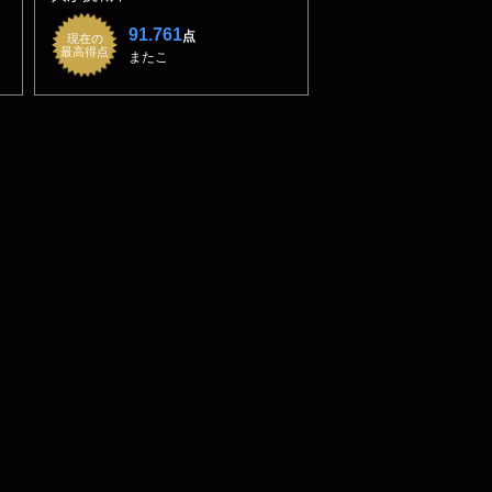
91.761
点
現在の
最高得点
またこ