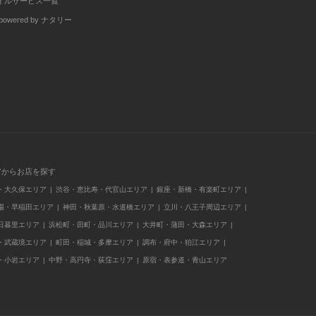
イルサービス一覧
wered by ナタリー
アからお店を探す
・大久保エリア
渋谷・恵比寿・代官山エリア
銀座・新橋・有楽町エリア
場・早稲田エリア
神田・秋葉原・水道橋エリア
立川・八王子周辺エリア
日暮里エリア
浜松町・田町・品川エリア
大井町・蒲田・大森エリア
・武蔵境エリア
町田・稲城・多摩エリア
調布・府中・狛江エリア
・小岩エリア
中野・高円寺・荻窪エリア
原宿・表参道・青山エリア