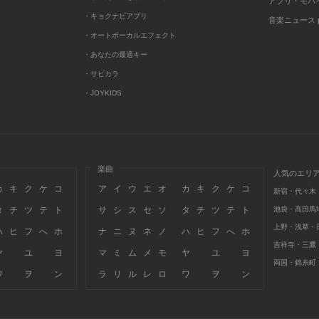
アプリ・モバ
・キョクナビアプリ
音楽ニュース po
・オートボーカルエフェクト
・あなたの最適キー
・サビカラ
・JOYKIDS
楽曲
人気のエリ
カ
キ
ク
ケ
コ
ア
イ
ウ
エ
オ
カ
キ
ク
ケ
コ
新宿・代々木
タ
チ
ツ
テ
ト
サ
シ
ス
セ
ソ
タ
チ
ツ
テ
ト
池袋・高田馬
上野・浅草・
ハ
ヒ
フ
へ
ホ
ナ
ニ
ヌ
ネ
ノ
ハ
ヒ
フ
へ
ホ
吉祥寺・三鷹
ヤ
ユ
ヨ
マ
ミ
ム
メ
モ
ヤ
ユ
ヨ
両国・錦糸町
ワ
ヲ
ン
ラ
リ
ル
レ
ロ
ワ
ヲ
ン