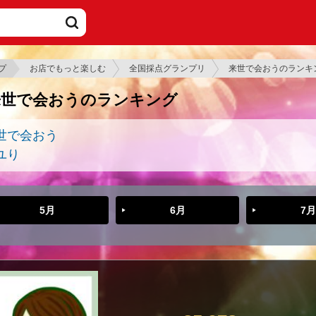
プ
お店でもっと楽しむ
全国採点グランプリ
来世で会おうのランキ
来世で会おうのランキング
世で会おう
ユり
5月
6月
7月