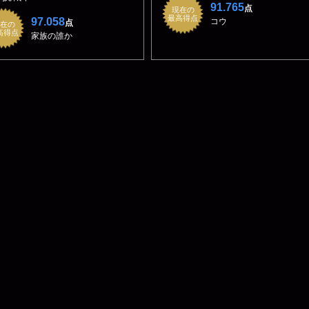
91.765
点
現在の
最高得点
97.058
コウ
点
在の
高得点
家族の誰か