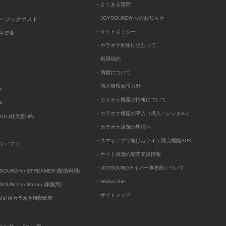
・よくある質問
・JOYSOUNDからのお知らせ
ュージックポスト
・サイトポリシー
中楽曲
・カラオケ利用に当たって
・利用規約
・商標について
・個人情報保護方針
ケ
・カラオケ機器の情報について
4
・カラオケ機器の導入（購入・レンタル）
itch (任天堂HP)
・カラオケ店舗の皆様へ
・スマホアプリ向けカラオケ採点機能SDK
ンアプリ
・ナイト店舗の開業支援情報
・JOYSOUNDライバー事務所について
UND for STREAMER (配信利用)
・Global Site
UND for Steam (家庭用)
・サイトマップ
D家庭用カラオケ機能比較