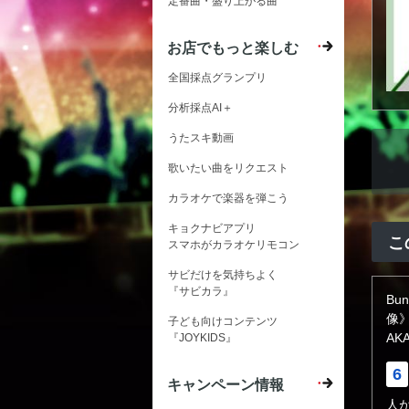
定番曲・盛り上がる曲
お店でもっと楽しむ
全国採点グランプリ
分析採点AI＋
うたスキ動画
歌いたい曲をリクエスト
カラオケで楽器を弾こう
キョクナビアプリ
こ
スマホがカラオケリモコン
サビだけを気持ちよく
『サビカラ』
Bun
像
子ども向けコンテンツ
AKA
『JOYKIDS』
6
キャンペーン情報
人