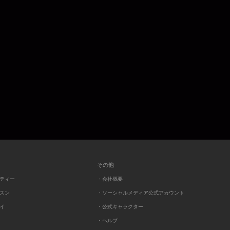
その他
ーティー
・会社概要
ッスン
・ソーシャルメディア公式アカウント
レイ
・公式キャラクター
・ヘルプ