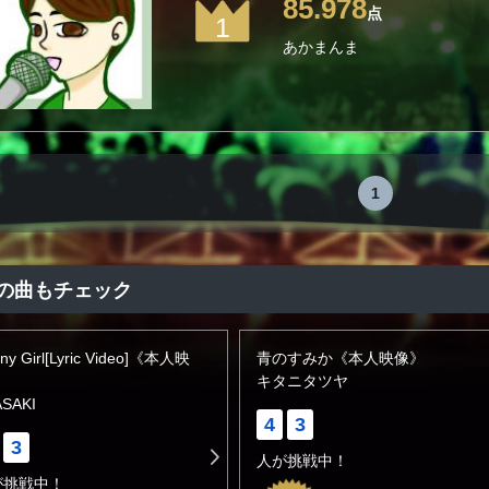
85.978
点
1
あかまんま
1
の曲もチェック
ny Girl[Lyric Video]《本人映
青のすみか《本人映像》
》
キタニタツヤ
SAKI
4
3
3
人が挑戦中！
が挑戦中！