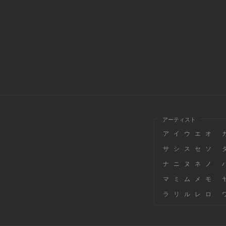
アーティスト
ア
イ
ウ
エ
オ
サ
シ
ス
セ
ソ
ナ
ニ
ヌ
ネ
ノ
マ
ミ
ム
メ
モ
ラ
リ
ル
レ
ロ