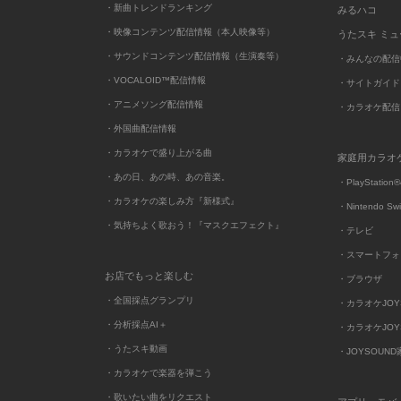
・新曲トレンドランキング
みるハコ
・映像コンテンツ配信情報（本人映像等）
うたスキ ミ
・サウンドコンテンツ配信情報（生演奏等）
・みんなの配信
・VOCALOID™配信情報
・サイトガイド
・アニメソング配信情報
・カラオケ配信
・外国曲配信情報
・カラオケで盛り上がる曲
家庭用カラオ
・あの日、あの時、あの音楽。
・PlayStation®
・カラオケの楽しみ方『新様式』
・Nintendo Sw
・気持ちよく歌おう！『マスクエフェクト』
・テレビ
・スマートフォ
お店でもっと楽しむ
・ブラウザ
・全国採点グランプリ
・カラオケJOYSO
・分析採点AI＋
・カラオケJOYSO
・うたスキ動画
・JOYSOUN
・カラオケで楽器を弾こう
・歌いたい曲をリクエスト