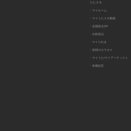
うたスキ
・マイルーム
・マイうたスキ動画
・全国採点GP
・分析採点
・マイりれき
・前回のカラオケ
・マイうた/マイアーティスト
・各種設定