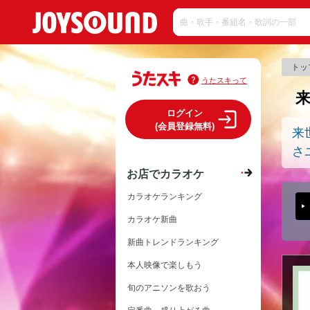
トッ
うたスキって
ログイン
(会員登録無料)
来
さ
お店でカラオケ
カラオケランキング
カラオケ新曲
新曲トレンドランキング
本人映像で楽しもう
旬のアニソンを歌おう