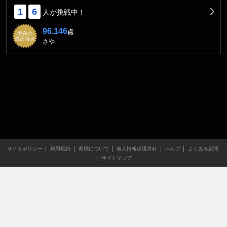
1
6
人が挑戦中！
96.146
点
現在の
最高得点
さや
サイトポリシー
利用規約
商標について
個人情報保護方針
ヘルプ
よくある質問
サイトマップ
当サイトのすべての文章や画像などの無断転載・引用を禁じま
す。
Copyright XING INC.All Rights Reserved.