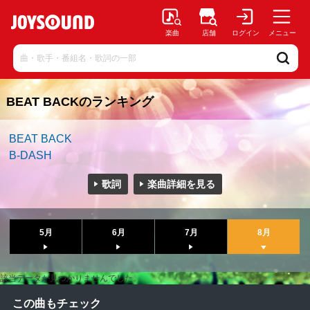
楽曲
店舗
ログイン
メニュー
BEAT BACKのランキング
BEAT BACK
B-DASH
歌詞
楽曲詳細を見る
5月
6月
7月
8月
該当データが見つかりませんでした。
この曲もチェック