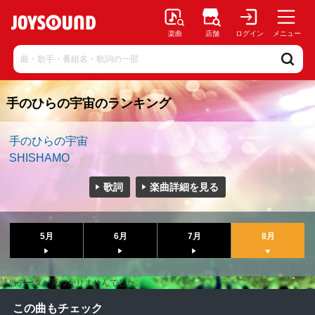
楽曲
店舗
ログイン
メニュー
手のひらの宇宙のランキング
手のひらの宇宙
SHISHAMO
歌詞
楽曲詳細を見る
5月
6月
7月
8月
該当データが見つかりませんでした。
この曲もチェック