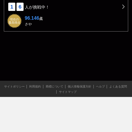
1
6
人が挑戦中！
96.146
点
現在の
最高得点
さや
サイトポリシー
利用規約
商標について
個人情報保護方針
ヘルプ
よくある質問
サイトマップ
当サイトのすべての文章や画像などの無断転載・引用を禁じま
す。
Copyright XING INC.All Rights Reserved.