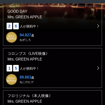
GOOD DAY
Mrs. GREEN APPLE
2
6
人が挑戦中！
94.827
点
現在の
最高得点
ねずしろ
コロンブス《LIVE映像》
Mrs. GREEN APPLE
1
5
人が挑戦中！
89.863
点
現在の
最高得点
ねこのヒゲ
フロリジナル《本人映像》
Mrs. GREEN APPLE