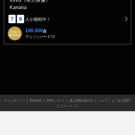
KING《本人映像》
Kanaria
7
9
人が挑戦中！
100.000
点
現在の
最高得点
アニソンバーＸ73
サイトポリシー
利用規約
商標について
個人情報保護方針
ヘルプ
よくある質問
サイトマップ
当サイトのすべての文章や画像などの無断転載・引用を禁じま
す。
Copyright XING INC.All Rights Reserved.