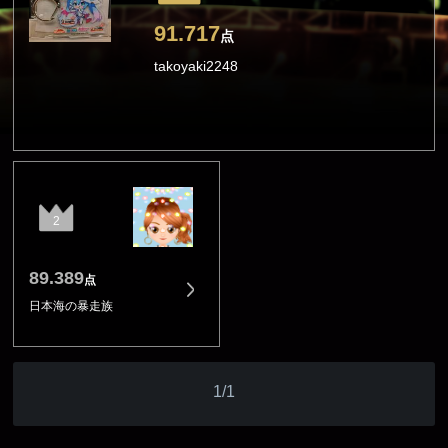
91.717
点
takoyaki2248
2
89.389
点
日本海の暴走族
1/1