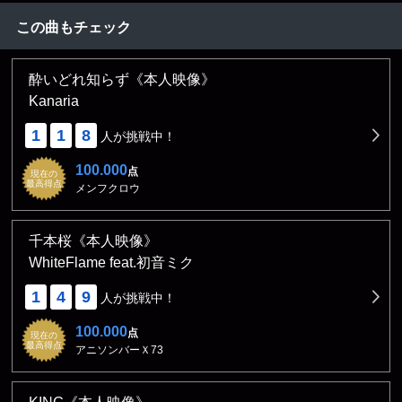
この曲もチェック
酔いどれ知らず《本人映像》
Kanaria
1
1
8
人が挑戦中！
100.000
点
現在の
最高得点
メンフクロウ
千本桜《本人映像》
WhiteFlame feat.初音ミク
1
4
9
人が挑戦中！
100.000
点
現在の
最高得点
アニソンバーＸ73