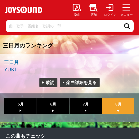
楽曲
店舗
ログイン
メニュー
三日月のランキング
三日月
YUKI
歌詞
楽曲詳細を見る
5月
6月
7月
8月
該当データが見つかりませんでした。
この曲もチェック