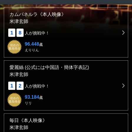
カムパネルラ《本人映像》
米津玄師
1
8
人が挑戦中！
96.448
点
現在の
最高得点
えりりん
愛麗絲 (公式には中国語・簡体字表記)
米津玄師
1
2
人が挑戦中！
93.184
点
現在の
最高得点
リリ
毎日《本人映像》
米津玄師