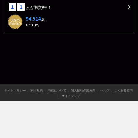
1
1
人が挑戦中！
94.514
点
現在の
最高得点
slnu_ny
サイトポリシー
利用規約
商標について
個人情報保護方針
ヘルプ
よくある質問
サイトマップ
当サイトのすべての文章や画像などの無断転載・引用を禁じま
す。
Copyright XING INC.All Rights Reserved.