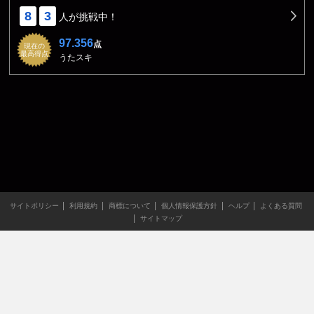
8
3
人が挑戦中！
97.356
点
現在の
最高得点
うたスキ
サイトポリシー
利用規約
商標について
個人情報保護方針
ヘルプ
よくある質問
サイトマップ
当サイトのすべての文章や画像などの無断転載・引用を禁じま
す。
Copyright XING INC.All Rights Reserved.