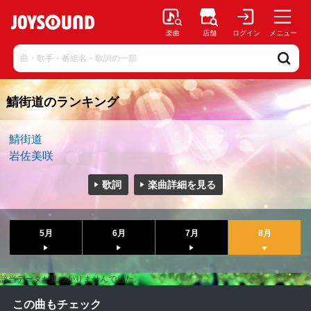
楽曲
店舗
ログイン
メニュー
鯖街道のランキング
鯖街道
岩佐美咲
歌詞
楽曲詳細を見る
5月
6月
7月
8月
該当データが見つかりませんでした。
この曲もチェック