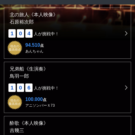
北の旅人《本人映像》
石原裕次郎
1
0
4
人が挑戦中！
94.510
点
現在の
最高得点
あんちゃん
兄弟船《生演奏》
鳥羽一郎
1
0
6
人が挑戦中！
100.000
点
現在の
最高得点
アニソンバーＸ73
酔歌《本人映像》
吉幾三