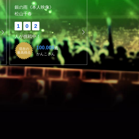
銀の雨《本人映像》
松山千春
1
0
2
人が挑戦中！
100.000
点
現在の
最高得点
かんこさん