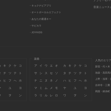
アプリ・モバ
・キョクナビアプリ
音楽ニュース po
・オートボーカルエフェクト
・あなたの最適キー
・サビカラ
・JOYKIDS
楽曲
人気のエリ
カ
キ
ク
ケ
コ
ア
イ
ウ
エ
オ
カ
キ
ク
ケ
コ
新宿・代々木
タ
チ
ツ
テ
ト
サ
シ
ス
セ
ソ
タ
チ
ツ
テ
ト
池袋・高田馬
上野・浅草・
ハ
ヒ
フ
へ
ホ
ナ
ニ
ヌ
ネ
ノ
ハ
ヒ
フ
へ
ホ
吉祥寺・三鷹
ヤ
ユ
ヨ
マ
ミ
ム
メ
モ
ヤ
ユ
ヨ
両国・錦糸町
ワ
ヲ
ン
ラ
リ
ル
レ
ロ
ワ
ヲ
ン