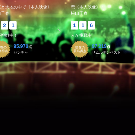
空と大地の中で《本人映像》
恋《本人映像》
山千春
松山千春
2
1
1
1
6
が挑戦中！
人が挑戦中！
95.970
97.219
点
点
在の
現在の
高得点
最高得点
センチャ
リムルテンペスト