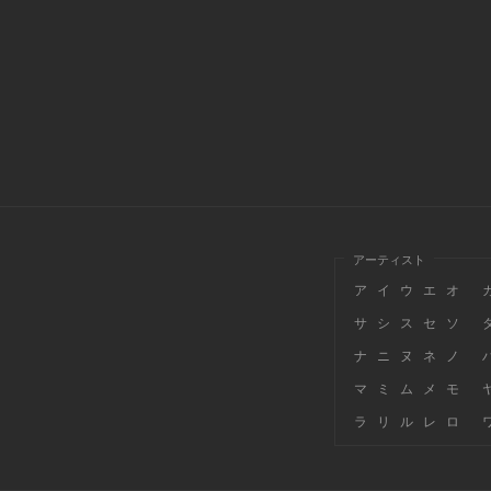
アーティスト
ア
イ
ウ
エ
オ
サ
シ
ス
セ
ソ
ナ
ニ
ヌ
ネ
ノ
マ
ミ
ム
メ
モ
ラ
リ
ル
レ
ロ