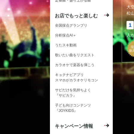
定番曲・盛り上がる曲
大
松
お店でもっと楽しむ
1
全国採点グランプリ
人
分析採点AI＋
うたスキ動画
現
最
歌いたい曲をリクエスト
カラオケで楽器を弾こう
キョクナビアプリ
スマホがカラオケリモコン
サビだけを気持ちよく
『サビカラ』
子ども向けコンテンツ
『JOYKIDS』
キャンペーン情報