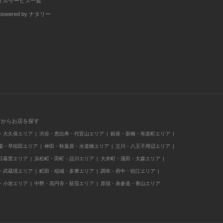
イルサービス一覧
wered by ナタリー
アからお店を探す
・大久保エリア
渋谷・恵比寿・代官山エリア
銀座・新橋・有楽町エリア
場・早稲田エリア
神田・秋葉原・水道橋エリア
立川・八王子周辺エリア
日暮里エリア
浜松町・田町・品川エリア
大井町・蒲田・大森エリア
・武蔵境エリア
町田・稲城・多摩エリア
調布・府中・狛江エリア
・小岩エリア
中野・高円寺・荻窪エリア
原宿・表参道・青山エリア