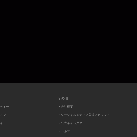
その他
ーティー
・会社概要
ッスン
・ソーシャルメディア公式アカウント
レイ
・公式キャラクター
・ヘルプ