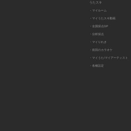
うたスキ
・マイルーム
・マイうたスキ動画
・全国採点GP
・分析採点
・マイりれき
・前回のカラオケ
・マイうた/マイアーティスト
・各種設定