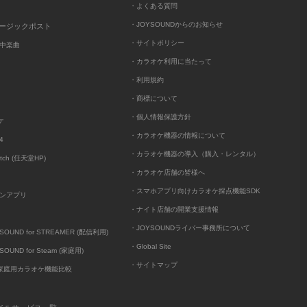
・よくある質問
・JOYSOUNDからのお知らせ
ュージックポスト
・サイトポリシー
中楽曲
・カラオケ利用に当たって
・利用規約
・商標について
・個人情報保護方針
ケ
・カラオケ機器の情報について
4
・カラオケ機器の導入（購入・レンタル）
itch (任天堂HP)
・カラオケ店舗の皆様へ
・スマホアプリ向けカラオケ採点機能SDK
ンアプリ
・ナイト店舗の開業支援情報
・JOYSOUNDライバー事務所について
UND for STREAMER (配信利用)
・Global Site
UND for Steam (家庭用)
・サイトマップ
D家庭用カラオケ機能比較