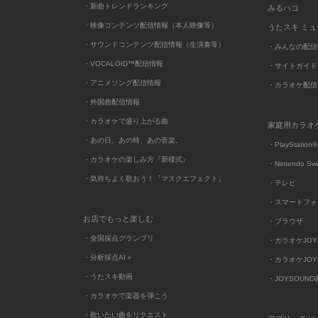
・新曲トレンドランキング
みるハコ
・映像コンテンツ配信情報（本人映像等）
うたスキ ミ
・サウンドコンテンツ配信情報（生演奏等）
・みんなの配信
・VOCALOID™配信情報
・サイトガイド
・アニメソング配信情報
・カラオケ配信
・外国曲配信情報
・カラオケで盛り上がる曲
家庭用カラオ
・あの日、あの時、あの音楽。
・PlayStation®
・カラオケの楽しみ方『新様式』
・Nintendo Sw
・気持ちよく歌おう！『マスクエフェクト』
・テレビ
・スマートフォ
お店でもっと楽しむ
・ブラウザ
・全国採点グランプリ
・カラオケJOYSO
・分析採点AI＋
・カラオケJOYSO
・うたスキ動画
・JOYSOUN
・カラオケで楽器を弾こう
・歌いたい曲をリクエスト