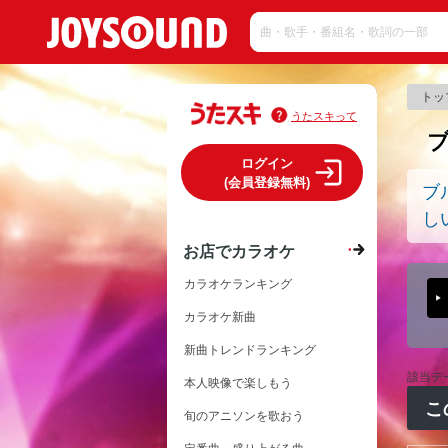
トッ
うたスキって
ログイン
(会員登録無料)
ブ
し
お店でカラオケ
カラオケランキング
カラオケ新曲
新曲トレンドランキング
該当デ
本人映像で楽しもう
こ
旬のアニソンを歌おう