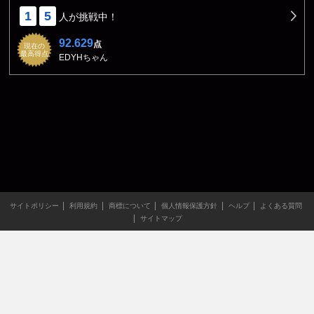
1
5
人が挑戦中！
92.629
点
現在の
最高得点
EDYHちゃん
サイトポリシー
利用規約
商標について
個人情報保護方針
ヘルプ
よくある質問
サイトマップ
当サイトのすべての文章や画像などの無断転載・引用を禁じま
す。
Copyright XING INC.All Rights Reserved.