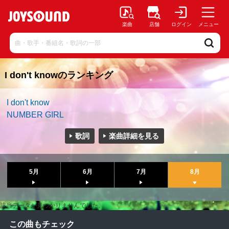
楽曲
店舗
ログイン
メニュー
I don't knowのランキング
I don't know
NUMBER GIRL
歌詞
楽曲詳細を見る
5月
6月
7月
8月
該当データが見つかりませんでした。
この曲もチェック