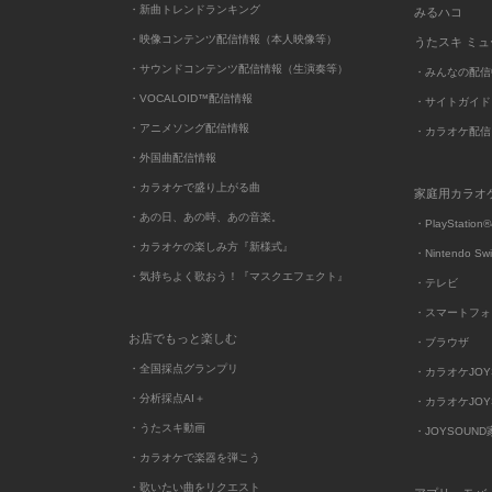
・新曲トレンドランキング
みるハコ
・映像コンテンツ配信情報（本人映像等）
うたスキ ミ
・サウンドコンテンツ配信情報（生演奏等）
・みんなの配信
・VOCALOID™配信情報
・サイトガイド
・アニメソング配信情報
・カラオケ配信
・外国曲配信情報
・カラオケで盛り上がる曲
家庭用カラオ
・あの日、あの時、あの音楽。
・PlayStation®
・カラオケの楽しみ方『新様式』
・Nintendo Sw
・気持ちよく歌おう！『マスクエフェクト』
・テレビ
・スマートフォ
お店でもっと楽しむ
・ブラウザ
・全国採点グランプリ
・カラオケJOYSO
・分析採点AI＋
・カラオケJOYSO
・うたスキ動画
・JOYSOUN
・カラオケで楽器を弾こう
・歌いたい曲をリクエスト