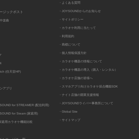
・よくある質問
・JOYSOUNDからのお知らせ
ュージックポスト
・サイトポリシー
中楽曲
・カラオケ利用に当たって
・利用規約
・商標について
・個人情報保護方針
ケ
・カラオケ機器の情報について
4
・カラオケ機器の導入（購入・レンタル）
itch (任天堂HP)
・カラオケ店舗の皆様へ
・スマホアプリ向けカラオケ採点機能SDK
ンアプリ
・ナイト店舗の開業支援情報
・JOYSOUNDライバー事務所について
UND for STREAMER (配信利用)
・Global Site
UND for Steam (家庭用)
・サイトマップ
D家庭用カラオケ機能比較