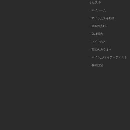
うたスキ
・マイルーム
・マイうたスキ動画
・全国採点GP
・分析採点
・マイりれき
・前回のカラオケ
・マイうた/マイアーティスト
・各種設定