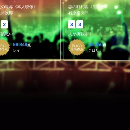
人の世界《本人映像》
恋の町札幌《生演奏》
原裕次郎
石原裕次郎
2
3
3
が挑戦中！
人が挑戦中！
98.848
94.256
点
点
在の
現在の
高得点
最高得点
レイ
こはりく