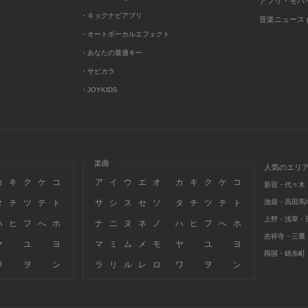
アプリ・モバ
・キョクナビアプリ
音楽ニュース po
・オートボーカルエフェクト
・あなたの最適キー
・サビカラ
・JOYKIDS
楽曲
人気のエリ
カ
キ
ク
ケ
コ
ア
イ
ウ
エ
オ
カ
キ
ク
ケ
コ
新宿・代々木
タ
チ
ツ
テ
ト
サ
シ
ス
セ
ソ
タ
チ
ツ
テ
ト
池袋・高田馬
上野・浅草・
ハ
ヒ
フ
へ
ホ
ナ
ニ
ヌ
ネ
ノ
ハ
ヒ
フ
へ
ホ
吉祥寺・三鷹
ヤ
ユ
ヨ
マ
ミ
ム
メ
モ
ヤ
ユ
ヨ
両国・錦糸町
ワ
ヲ
ン
ラ
リ
ル
レ
ロ
ワ
ヲ
ン