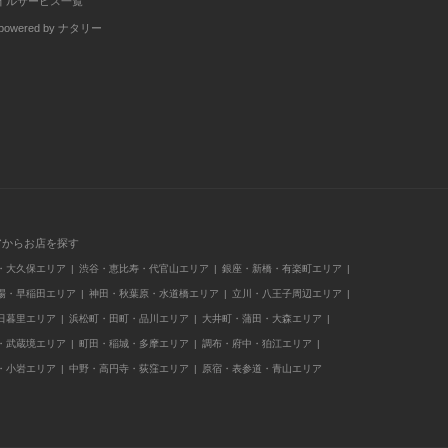
イルサービス一覧
wered by ナタリー
アからお店を探す
・大久保エリア
渋谷・恵比寿・代官山エリア
銀座・新橋・有楽町エリア
場・早稲田エリア
神田・秋葉原・水道橋エリア
立川・八王子周辺エリア
日暮里エリア
浜松町・田町・品川エリア
大井町・蒲田・大森エリア
・武蔵境エリア
町田・稲城・多摩エリア
調布・府中・狛江エリア
・小岩エリア
中野・高円寺・荻窪エリア
原宿・表参道・青山エリア