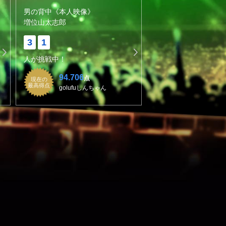
男の背中《本人映像》
増位山太志郎
3
1
人が挑戦中！
94.706
点
現在の
最高得点
golufuしんちゃん