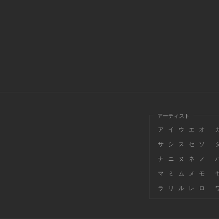
アーティスト
ア
イ
ウ
エ
オ
サ
シ
ス
セ
ソ
ナ
ニ
ヌ
ネ
ノ
マ
ミ
ム
メ
モ
ラ
リ
ル
レ
ロ