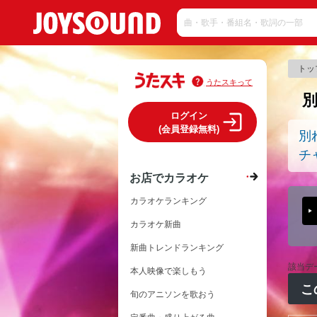
トッ
うたスキって
ログイン
(会員登録無料)
別
チ
お店でカラオケ
カラオケランキング
カラオケ新曲
新曲トレンドランキング
該当デ
本人映像で楽しもう
こ
旬のアニソンを歌おう