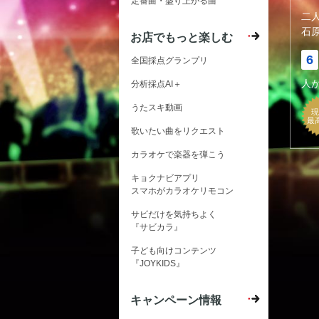
定番曲・盛り上がる曲
二
石
お店でもっと楽しむ
6
全国採点グランプリ
人
分析採点AI＋
うたスキ動画
現
最
歌いたい曲をリクエスト
カラオケで楽器を弾こう
キョクナビアプリ
スマホがカラオケリモコン
サビだけを気持ちよく
『サビカラ』
子ども向けコンテンツ
『JOYKIDS』
キャンペーン情報