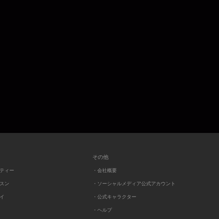
その他
ーティー
・会社概要
ッスン
・ソーシャルメディア公式アカウント
レイ
・公式キャラクター
・ヘルプ