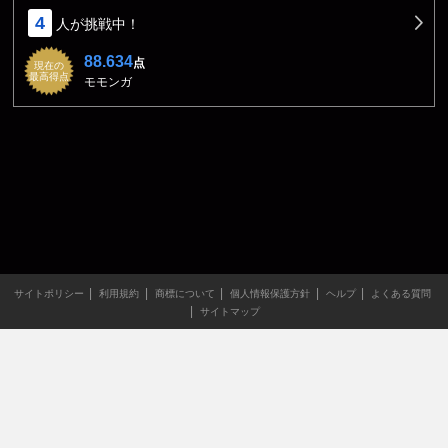
4
人が挑戦中！
88.634
点
現在の
最高得点
モモンガ
サイトポリシー
利用規約
商標について
個人情報保護方針
ヘルプ
よくある質問
サイトマップ
当サイトのすべての文章や画像などの無断転載・引用を禁じま
す。
Copyright XING INC.All Rights Reserved.