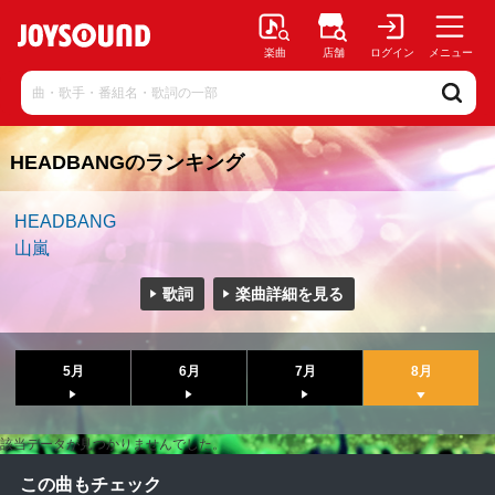
楽曲
店舗
ログイン
メニュー
HEADBANGのランキング
HEADBANG
山嵐
歌詞
楽曲詳細を見る
5月
6月
7月
8月
該当データが見つかりませんでした。
この曲もチェック