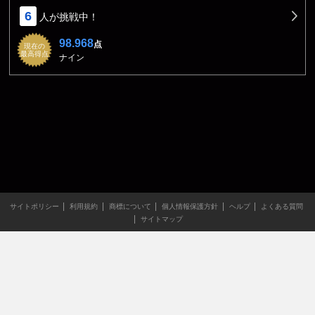
6
人が挑戦中！
98.968
点
現在の
最高得点
ナイン
サイトポリシー
利用規約
商標について
個人情報保護方針
ヘルプ
よくある質問
サイトマップ
当サイトのすべての文章や画像などの無断転載・引用を禁じま
す。
Copyright XING INC.All Rights Reserved.