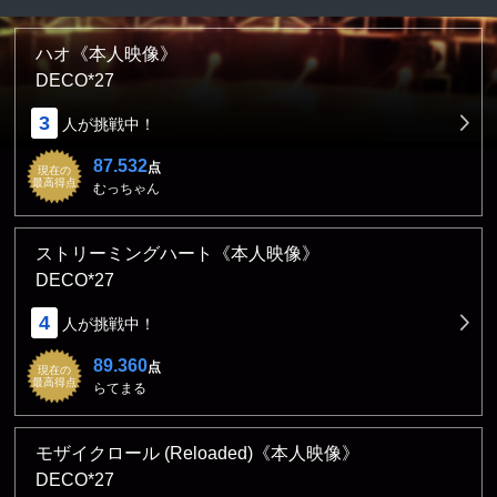
ハオ《本人映像》
DECO*27
3
人が挑戦中！
87.532
点
現在の
最高得点
むっちゃん
ストリーミングハート《本人映像》
DECO*27
4
人が挑戦中！
89.360
点
現在の
最高得点
らてまる
モザイクロール (Reloaded)《本人映像》
DECO*27