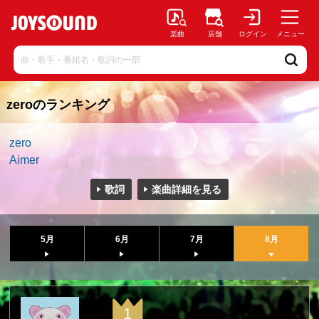
楽曲
店舗
ログイン
メニュー
zeroのランキング
zero
Aimer
歌詞
楽曲詳細を見る
5月
6月
7月
8月
1