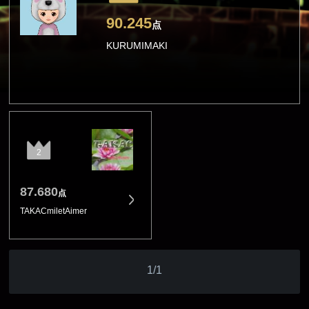
90.245
点
KURUMIMAKI
2
87.680
点
TAKACmiletAimer
1/1