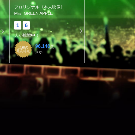
フロリジナル《本人映像》
Mrs. GREEN APPLE
1
6
人が挑戦中！
96.146
点
現在の
最高得点
さや