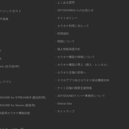
・よくある質問
・JOYSOUNDからのお知らせ
ュージックポスト
・サイトポリシー
中楽曲
・カラオケ利用に当たって
・利用規約
・商標について
・個人情報保護方針
ケ
・カラオケ機器の情報について
4
・カラオケ機器の導入（購入・レンタル）
itch (任天堂HP)
・カラオケ店舗の皆様へ
・スマホアプリ向けカラオケ採点機能SDK
ンアプリ
・ナイト店舗の開業支援情報
・JOYSOUNDライバー事務所について
UND for STREAMER (配信利用)
・Global Site
UND for Steam (家庭用)
・サイトマップ
D家庭用カラオケ機能比較