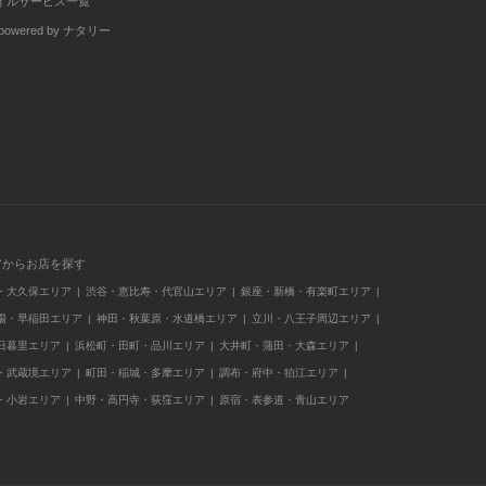
イルサービス一覧
wered by ナタリー
アからお店を探す
・大久保エリア
渋谷・恵比寿・代官山エリア
銀座・新橋・有楽町エリア
場・早稲田エリア
神田・秋葉原・水道橋エリア
立川・八王子周辺エリア
日暮里エリア
浜松町・田町・品川エリア
大井町・蒲田・大森エリア
・武蔵境エリア
町田・稲城・多摩エリア
調布・府中・狛江エリア
・小岩エリア
中野・高円寺・荻窪エリア
原宿・表参道・青山エリア