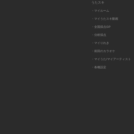
うたスキ
・マイルーム
・マイうたスキ動画
・全国採点GP
・分析採点
・マイりれき
・前回のカラオケ
・マイうた/マイアーティスト
・各種設定