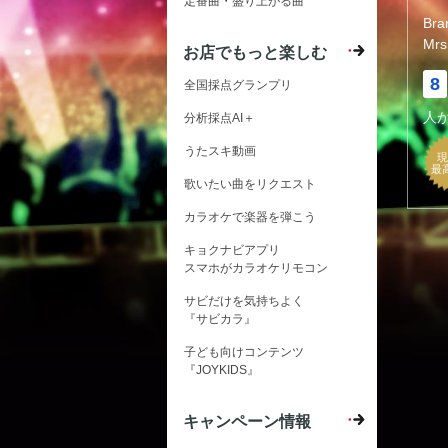
定番曲・盛り上がる曲
Bra
Mrs
お店でもっと楽しむ
8
全国採点グランプリ
人
分析採点AI＋
うたスキ動画
現
最
歌いたい曲をリクエスト
カラオケで楽器を弾こう
キョクナビアプリ
スマホがカラオケリモコン
サビだけを気持ちよく
『サビカラ』
子ども向けコンテンツ
『JOYKIDS』
キャンペーン情報