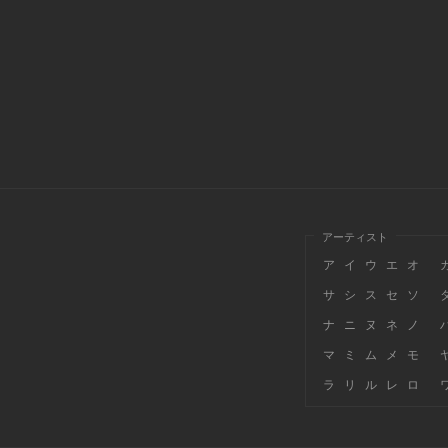
アーティスト
ア
イ
ウ
エ
オ
サ
シ
ス
セ
ソ
ナ
ニ
ヌ
ネ
ノ
マ
ミ
ム
メ
モ
ラ
リ
ル
レ
ロ