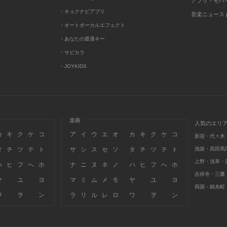
アプリ・モバ
・キョクナビアプリ
音楽ニュース po
・オートボーカルエフェクト
・あなたの最適キー
・サビカラ
・JOYKIDS
楽曲
人気のエリ
カ
キ
ク
ケ
コ
ア
イ
ウ
エ
オ
カ
キ
ク
ケ
コ
新宿・代々木
タ
チ
ツ
テ
ト
サ
シ
ス
セ
ソ
タ
チ
ツ
テ
ト
池袋・高田馬
上野・浅草・
ハ
ヒ
フ
へ
ホ
ナ
ニ
ヌ
ネ
ノ
ハ
ヒ
フ
へ
ホ
吉祥寺・三鷹
ヤ
ユ
ヨ
マ
ミ
ム
メ
モ
ヤ
ユ
ヨ
両国・錦糸町
ワ
ヲ
ン
ラ
リ
ル
レ
ロ
ワ
ヲ
ン