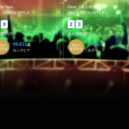
nd New
Dear《本人映像》
. GREEN APPLE
Mrs. GREEN APPLE
9
2
3
が挑戦中！
人が挑戦中！
96.831
94.760
点
点
在の
現在の
高得点
最高得点
ねこのヒゲ
あぜる