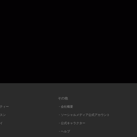
その他
ーティー
・会社概要
ッスン
・ソーシャルメディア公式アカウント
レイ
・公式キャラクター
・ヘルプ