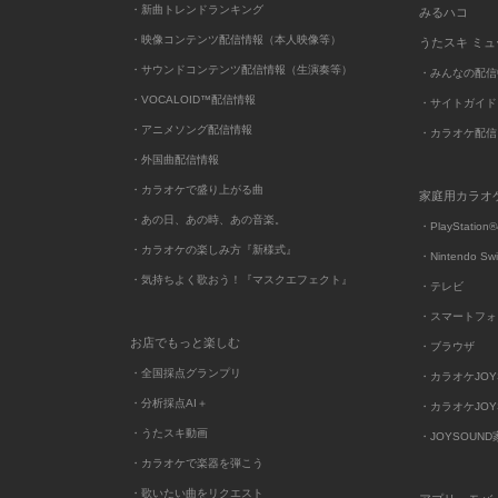
・新曲トレンドランキング
みるハコ
・映像コンテンツ配信情報（本人映像等）
うたスキ ミ
・サウンドコンテンツ配信情報（生演奏等）
・みんなの配信
・VOCALOID™配信情報
・サイトガイド
・アニメソング配信情報
・カラオケ配信
・外国曲配信情報
・カラオケで盛り上がる曲
家庭用カラオ
・あの日、あの時、あの音楽。
・PlayStation®
・カラオケの楽しみ方『新様式』
・Nintendo Sw
・気持ちよく歌おう！『マスクエフェクト』
・テレビ
・スマートフォ
お店でもっと楽しむ
・ブラウザ
・全国採点グランプリ
・カラオケJOYSO
・分析採点AI＋
・カラオケJOYSO
・うたスキ動画
・JOYSOUN
・カラオケで楽器を弾こう
・歌いたい曲をリクエスト