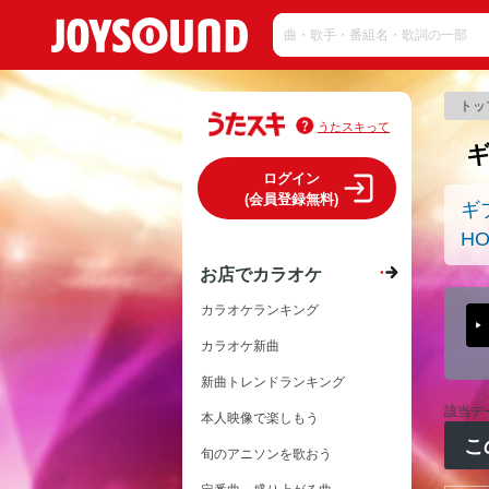
トッ
うたスキって
ログイン
(会員登録無料)
ギ
HO
お店でカラオケ
カラオケランキング
カラオケ新曲
新曲トレンドランキング
該当デ
本人映像で楽しもう
こ
旬のアニソンを歌おう