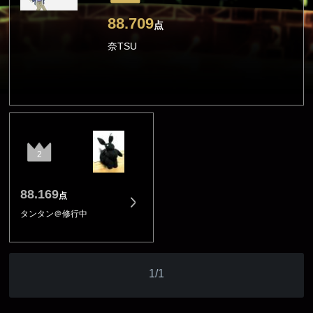
88.709
点
奈TSU
2
88.169
点
タンタン＠修行中
1/1