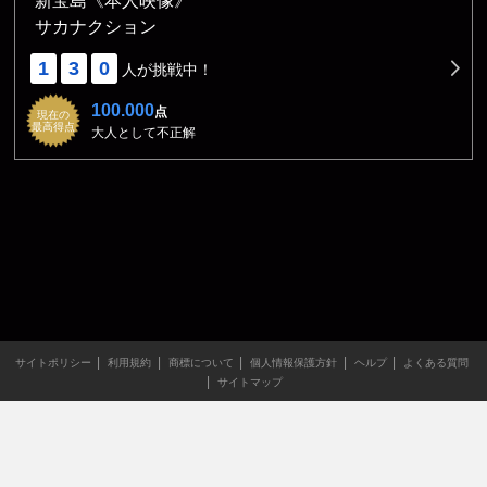
新宝島《本人映像》
サカナクション
1
3
0
人が挑戦中！
100.000
点
現在の
最高得点
大人として不正解
サイトポリシー
利用規約
商標について
個人情報保護方針
ヘルプ
よくある質問
サイトマップ
当サイトのすべての文章や画像などの無断転載・引用を禁じま
す。
Copyright XING INC.All Rights Reserved.