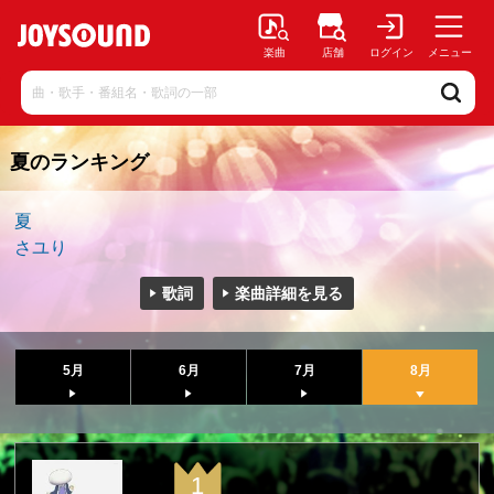
楽曲
店舗
ログイン
メニュー
夏のランキング
夏
さユり
歌詞
楽曲詳細を見る
5月
6月
7月
8月
1