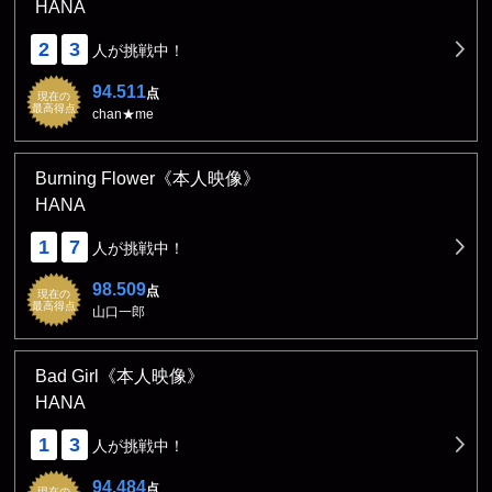
HANA
2
3
人が挑戦中！
94.511
点
現在の
最高得点
chan★me
Burning Flower《本人映像》
HANA
1
7
人が挑戦中！
98.509
点
現在の
最高得点
山口一郎
Bad Girl《本人映像》
HANA
1
3
人が挑戦中！
94.484
点
現在の