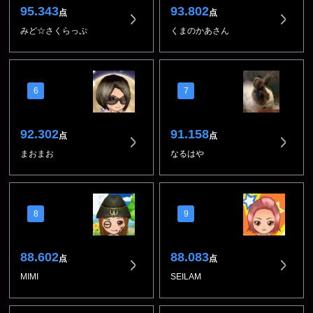
95.343
93.802
点
点
みど☆さくらっぷ
くまのかあさん
6
7
92.302
91.158
点
点
まおまお
なるはや
8
9
88.602
88.083
点
点
MIMI
SEILAM