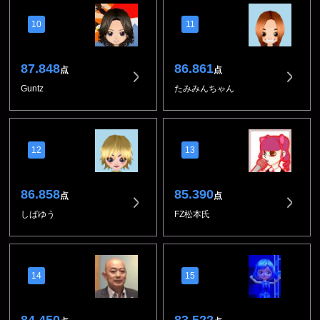
10
11
87.848
86.861
点
点
Guntz
たみみんちゃん
12
13
86.858
85.390
点
点
しばゆう
FZ松本氏
14
15