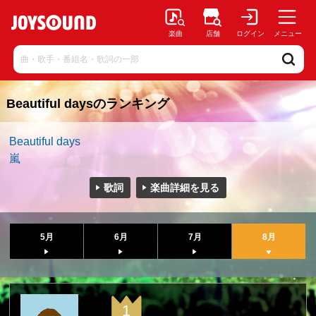
楽曲
店舗
ログイン
メニュー
Beautiful daysのランキング
Beautiful days
嵐
歌詞
楽曲詳細を見る
5月
6月
7月
8月
1