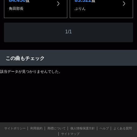
84.450
83.522
点
点
角田部長
ぷりん
1/1
この曲もチェック
該当データが見つかりませんでした。
サイトポリシー
利用規約
商標について
個人情報保護方針
ヘルプ
よくある質問
サイトマップ