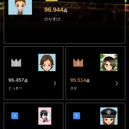
96.944
点
のりすけ
2
3
96.457
95.514
点
点
とっきー
さか
4
5