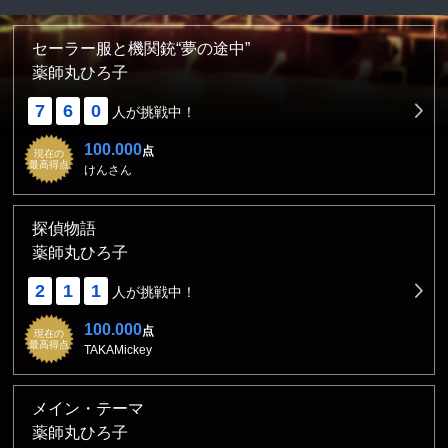
セーラー服と機関銃“夢の途中”
薬師丸ひろ子
7
6
0
人が挑戦中！
100.000
点
現在の
最高得点
けんさん
探偵物語
薬師丸ひろ子
2
1
1
人が挑戦中！
100.000
点
現在の
最高得点
TAKAMickey
メイン・テーマ
薬師丸ひろ子