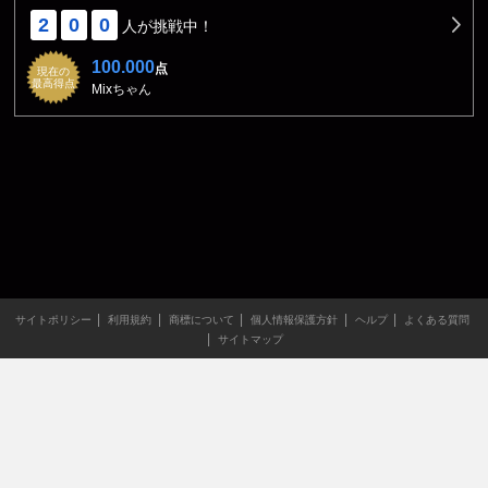
2
0
0
人が挑戦中！
100.000
点
現在の
最高得点
Mixちゃん
サイトポリシー
利用規約
商標について
個人情報保護方針
ヘルプ
よくある質問
サイトマップ
当サイトのすべての文章や画像などの無断転載・引用を禁じま
す。
Copyright XING INC.All Rights Reserved.