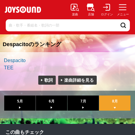
楽曲
店舗
ログイン
メニュー
Despacitoのランキング
Despacito
TEE
歌詞
楽曲詳細を見る
5月
6月
7月
8月
該当データが見つかりませんでした。
この曲もチェック