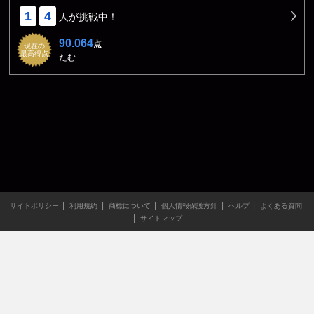
1
4
人が挑戦中！
90.064
点
現在の
最高得点
たむ
サイトポリシー
利用規約
商標について
個人情報保護方針
ヘルプ
よくある質問
サイトマップ
当サイトのすべての文章や画像などの無断転載・引用を禁じま
す。
Copyright XING INC.All Rights Reserved.