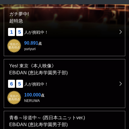
ガチ夢中!
超特急
1
5
人が挑戦中！
90.891
点
現在の
最高得点
yuriyuri
Yes! 東京《本人映像》
EBiDAN (恵比寿学園男子部)
6
5
人が挑戦中！
100.000
点
現在の
最高得点
NERUWA
青春～珍道中～ (西日本ユニットver.)
EBiDAN (恵比寿学園男子部)