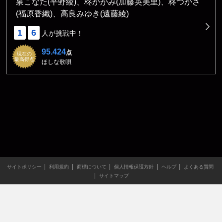
泉こなた(平野綾)、柊かがみ(加藤英美里)、柊つかさ
(福原香織)、高良みゆき(遠藤綾)
1
6
人が挑戦中！
95.424
点
現在の
最高得点
ほしな歌唄
サイトポリシー
利用規約
商標について
個人情報保護方針
ヘルプ
よくある質問
サイトマップ
当サイトのすべての文章や画像などの無断転載・引用を禁じま
す。
Copyright XING INC.All Rights Reserved.