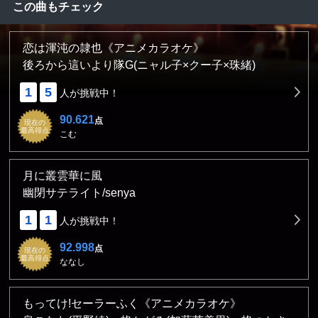
この曲もチェック
恋は渾沌の隷也《アニメカラオケ》
後ろから這いより隊G(ニャル子×クー子×珠緒)
1
5
人が挑戦中！
90.621
点
現在の
最高得点
こむ
月に叢雲華に風
幽閉サテライト/senya
1
1
人が挑戦中！
92.998
点
現在の
最高得点
ななし
もってけ!セーラーふく《アニメカラオケ》