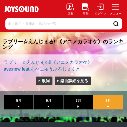
楽曲
店舗
ログイン
メニュー
ラブリー☆えんじぇる!!《アニメカラオケ》のランキ
ング
ラブリー☆えんじぇる!!《アニメカラオケ》
ave;new feat.あべにゅうぷろじぇくと
歌詞
楽曲詳細を見る
5月
6月
7月
8月
該当データが見つかりませんでした。