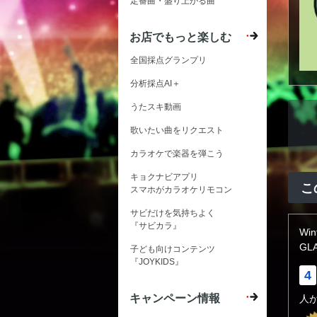
定番曲・盛り上がる曲
お店でもっと楽しむ
全国採点グランプリ
分析採点AI＋
うたスキ動画
歌いたい曲をリクエスト
カラオケで楽器を弾こう
キョクナビアプリ
こ
スマホがカラオケリモコン
サビだけを気持ちよく
『サビカラ』
Wi
GL
子ども向けコンテンツ
『JOYKIDS』
4
キャンペーン情報
人