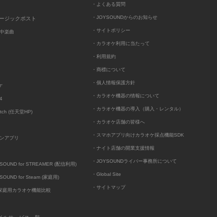
・よくある質問
・JOYSOUNDからのお知らせ
ュージックポスト
・サイトポリシー
中楽曲
・カラオケ利用に当たって
・利用規約
・商標について
・個人情報保護方針
ケ
・カラオケ機器の情報について
4
・カラオケ機器の導入（購入・レンタル）
itch (任天堂HP)
・カラオケ店舗の皆様へ
・スマホアプリ向けカラオケ採点機能SDK
ンアプリ
・ナイト店舗の開業支援情報
・JOYSOUNDライバー事務所について
UND for STREAMER (配信利用)
・Global Site
UND for Steam (家庭用)
・サイトマップ
D家庭用カラオケ機能比較