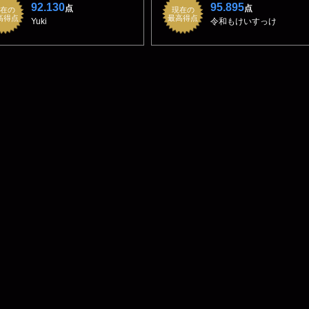
92.130
95.895
点
点
在の
現在の
高得点
最高得点
Yuki
令和もけいすっけ