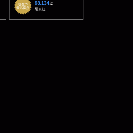
98.134
点
現在の
最高得点
耀真紅