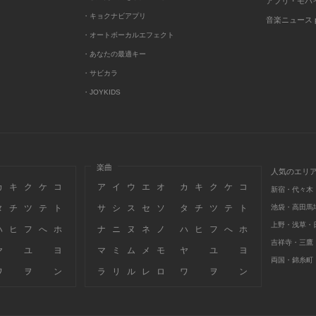
アプリ・モバ
・キョクナビアプリ
音楽ニュース po
・オートボーカルエフェクト
・あなたの最適キー
・サビカラ
・JOYKIDS
楽曲
人気のエリ
カ
キ
ク
ケ
コ
ア
イ
ウ
エ
オ
カ
キ
ク
ケ
コ
新宿・代々木
タ
チ
ツ
テ
ト
サ
シ
ス
セ
ソ
タ
チ
ツ
テ
ト
池袋・高田馬
上野・浅草・
ハ
ヒ
フ
へ
ホ
ナ
ニ
ヌ
ネ
ノ
ハ
ヒ
フ
へ
ホ
吉祥寺・三鷹
ヤ
ユ
ヨ
マ
ミ
ム
メ
モ
ヤ
ユ
ヨ
両国・錦糸町
ワ
ヲ
ン
ラ
リ
ル
レ
ロ
ワ
ヲ
ン