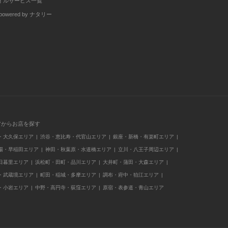
イルサービス一覧
wered by ナタリー
アからお店を探す
・大久保エリア
渋谷・恵比寿・代官山エリア
銀座・新橋・有楽町エリア
場・早稲田エリア
神田・秋葉原・水道橋エリア
立川・八王子周辺エリア
日暮里エリア
浜松町・田町・品川エリア
大井町・蒲田・大森エリア
・武蔵境エリア
町田・稲城・多摩エリア
調布・府中・狛江エリア
・小岩エリア
中野・高円寺・荻窪エリア
原宿・表参道・青山エリア