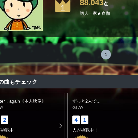
88.043
点
1
切人一家★春伽
1
の曲もチェック
nter，again《本人映像》
ずっと2人で…
AY
GLAY
2
4
1
が挑戦中！
人が挑戦中！