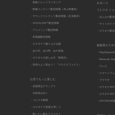
・新曲トレンドランキング
みるハコ
・映像コンテンツ配信情報（本人映像等）
うたスキ ミ
・サウンドコンテンツ配信情報（生演奏等）
・みんなの配信
・VOCALOID™配信情報
・サイトガイド
・アニメソング配信情報
・カラオケ配信
・外国曲配信情報
・カラオケで盛り上がる曲
家庭用カラオ
・あの日、あの時、あの音楽。
・PlayStation®
・カラオケの楽しみ方『新様式』
・Nintendo Sw
・気持ちよく歌おう！『マスクエフェクト』
・テレビ
・スマートフォ
お店でもっと楽しむ
・ブラウザ
・全国採点グランプリ
・カラオケJOYSO
・分析採点AI＋
・カラオケJOYSO
・うたスキ動画
・JOYSOUN
・カラオケで楽器を弾こう
・歌いたい曲をリクエスト