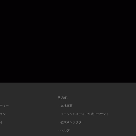
その他
ーティー
・会社概要
ッスン
・ソーシャルメディア公式アカウント
レイ
・公式キャラクター
・ヘルプ