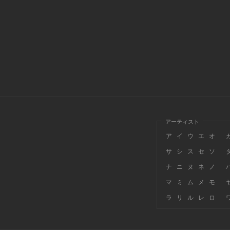
アーティスト
ア
イ
ウ
エ
オ
サ
シ
ス
セ
ソ
ナ
ニ
ヌ
ネ
ノ
マ
ミ
ム
メ
モ
ラ
リ
ル
レ
ロ