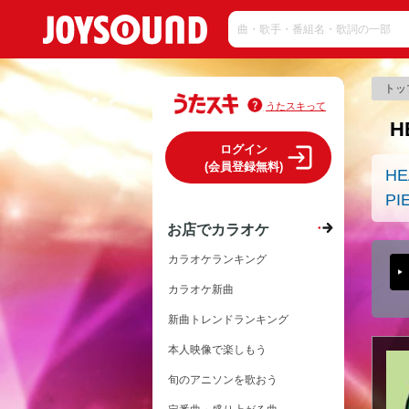
トッ
うたスキって
H
ログイン
(会員登録無料)
HE
PI
お店でカラオケ
カラオケランキング
カラオケ新曲
新曲トレンドランキング
本人映像で楽しもう
旬のアニソンを歌おう