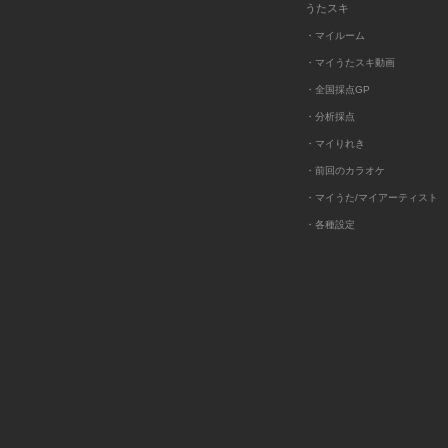
うたスキ
・マイルーム
・マイうたスキ動画
・全国採点GP
・分析採点
・マイりれき
・前回のカラオケ
・マイうた/マイアーティスト
・各種設定