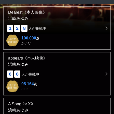
Dearest《本人映像》
浜崎あゆみ
1
2
8
人が挑戦中！
100.000
点
現在の
最高得点
かいだ
appears《本人映像》
浜崎あゆみ
6
8
人が挑戦中！
98.164
点
現在の
最高得点
ぷぷ
A Song for XX
浜崎あゆみ