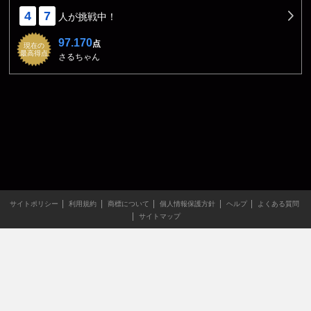
4
7
人が挑戦中！
97.170
点
現在の
最高得点
さるちゃん
サイトポリシー
利用規約
商標について
個人情報保護方針
ヘルプ
よくある質問
サイトマップ
当サイトのすべての文章や画像などの無断転載・引用を禁じま
す。
Copyright XING INC.All Rights Reserved.