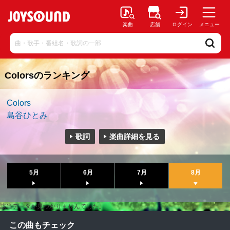
楽曲
店舗
ログイン
メニュー
Colorsのランキング
Colors
島谷ひとみ
歌詞
楽曲詳細を見る
5月
6月
7月
8月
該当データが見つかりませんでした。
この曲もチェック